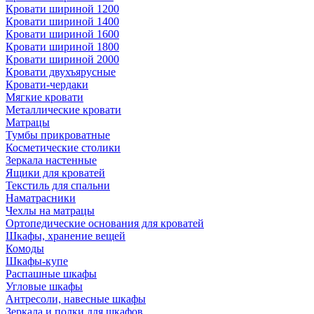
Кровати шириной 1200
Кровати шириной 1400
Кровати шириной 1600
Кровати шириной 1800
Кровати шириной 2000
Кровати двухъярусные
Кровати-чердаки
Мягкие кровати
Металлические кровати
Матрацы
Тумбы прикроватные
Косметические столики
Зеркала настенные
Ящики для кроватей
Текстиль для спальни
Наматрасники
Чехлы на матрацы
Ортопедические основания для кроватей
Шкафы, хранение вещей
Комоды
Шкафы-купе
Распашные шкафы
Угловые шкафы
Антресоли, навесные шкафы
Зеркала и полки для шкафов