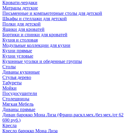
Кровати-чердаки
Матрацы детские
Письменные и компьютерные столы для детской
Шкафы и стеллажи для детской
Полки для детской
Ящики для кроватей
Бортики и спинки для кроватей
Кухня и столовая
Модульные коллекции для кухни
Кухни прямые
Кухни угловые
Кухонные уголки и обеденные группы
Столы
Диваны кухонные
Стулья дерево
Табуреты
Мойки
Посудосушители
Столешницы
Мягкая Мебель
Диваны прямые
Диван барокко Мона Лиза (Франц.раскл.мех./без мех./от 62
690 руб.)
Кресла
Кресло барокко Мона Лиза