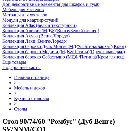
Доп.декоративные элементы для шкафов и тумб
Мебель для хостелов
Матрацы для хостелов
Модули для квартир-студий
Коллекция Atlas (Белый текстурный)
Коллекция Алисия (МДФ)(Венге/Белый глянец)
Коллекция Акура (Венге/Лоредо)
Коллекция Лаки (Венге/Лоредо)
Коллекция барокко Дель-Монте (МДФ/Патина/Бархат)(Крем)
Коллекция барокко Медичи (МДФ/Патина)(Орех караваджо)
Коллекция барокко Себастьяно (МДФ/Патина)(Крем глянец)
Еще товары
Подарочные карты
Главная страница
>
Мебель и декор
>
Кухня и столовая
>
Столы
Стол 90/74/60 "Ромбус" (Дуб Венге)
SV/NNM/СО1