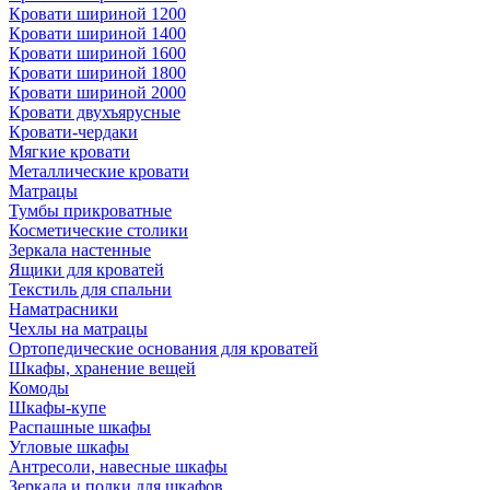
Кровати шириной 1200
Кровати шириной 1400
Кровати шириной 1600
Кровати шириной 1800
Кровати шириной 2000
Кровати двухъярусные
Кровати-чердаки
Мягкие кровати
Металлические кровати
Матрацы
Тумбы прикроватные
Косметические столики
Зеркала настенные
Ящики для кроватей
Текстиль для спальни
Наматрасники
Чехлы на матрацы
Ортопедические основания для кроватей
Шкафы, хранение вещей
Комоды
Шкафы-купе
Распашные шкафы
Угловые шкафы
Антресоли, навесные шкафы
Зеркала и полки для шкафов