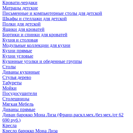
Кровати-чердаки
Матрацы детские
Письменные и компьютерные столы для детской
Шкафы и стеллажи для детской
Полки для детской
Ящики для кроватей
Бортики и спинки для кроватей
Кухня и столовая
Модульные коллекции для кухни
Кухни прямые
Кухни угловые
Кухонные уголки и обеденные группы
Столы
Диваны кухонные
Стулья дерево
Табуреты
Мойки
Посудосушители
Столешницы
Мягкая Мебель
Диваны прямые
Диван барокко Мона Лиза (Франц.раскл.мех./без мех./от 62
690 руб.)
Кресла
Кресло барокко Мона Лиза