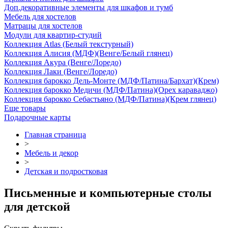
Доп.декоративные элементы для шкафов и тумб
Мебель для хостелов
Матрацы для хостелов
Модули для квартир-студий
Коллекция Atlas (Белый текстурный)
Коллекция Алисия (МДФ)(Венге/Белый глянец)
Коллекция Акура (Венге/Лоредо)
Коллекция Лаки (Венге/Лоредо)
Коллекция барокко Дель-Монте (МДФ/Патина/Бархат)(Крем)
Коллекция барокко Медичи (МДФ/Патина)(Орех караваджо)
Коллекция барокко Себастьяно (МДФ/Патина)(Крем глянец)
Еще товары
Подарочные карты
Главная страница
>
Мебель и декор
>
Детская и подростковая
Письменные и компьютерные столы
для детской