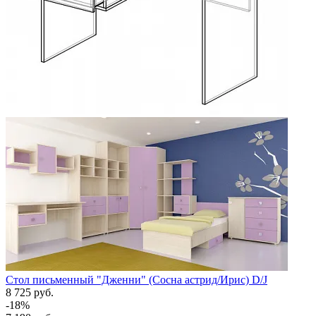
Стол письменный "Дженни" (Сосна астрид/Ирис) D/J
8 725 руб.
-18%