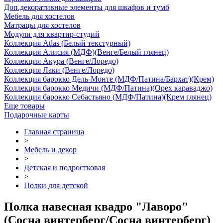
Доп.декоративные элементы для шкафов и тумб
Мебель для хостелов
Матрацы для хостелов
Модули для квартир-студий
Коллекция Atlas (Белый текстурный)
Коллекция Алисия (МДФ)(Венге/Белый глянец)
Коллекция Акура (Венге/Лоредо)
Коллекция Лаки (Венге/Лоредо)
Коллекция барокко Дель-Монте (МДФ/Патина/Бархат)(Крем)
Коллекция барокко Медичи (МДФ/Патина)(Орех караваджо)
Коллекция барокко Себастьяно (МДФ/Патина)(Крем глянец)
Еще товары
Подарочные карты
Главная страница
>
Мебель и декор
>
Детская и подростковая
>
Полки для детской
Полка навесная квадро "Лаворо"
(Сосна винтерберг/Сосна винтерберг)