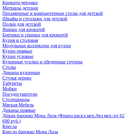
Кровати-чердаки
Матрацы детские
Письменные и компьютерные столы для детской
Шкафы и стеллажи для детской
Полки для детской
Ящики для кроватей
Бортики и спинки для кроватей
Кухня и столовая
Модульные коллекции для кухни
Кухни прямые
Кухни угловые
Кухонные уголки и обеденные группы
Столы
Диваны кухонные
Стулья дерево
Табуреты
Мойки
Посудосушители
Столешницы
Мягкая Мебель
Диваны прямые
Диван барокко Мона Лиза (Франц.раскл.мех./без мех./от 62
690 руб.)
Кресла
Кресло барокко Мона Лиза