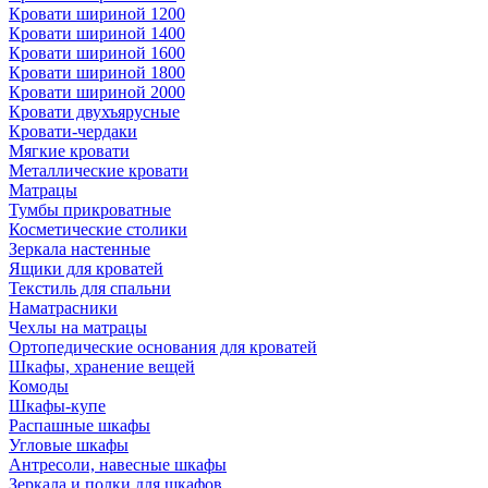
Кровати шириной 1200
Кровати шириной 1400
Кровати шириной 1600
Кровати шириной 1800
Кровати шириной 2000
Кровати двухъярусные
Кровати-чердаки
Мягкие кровати
Металлические кровати
Матрацы
Тумбы прикроватные
Косметические столики
Зеркала настенные
Ящики для кроватей
Текстиль для спальни
Наматрасники
Чехлы на матрацы
Ортопедические основания для кроватей
Шкафы, хранение вещей
Комоды
Шкафы-купе
Распашные шкафы
Угловые шкафы
Антресоли, навесные шкафы
Зеркала и полки для шкафов