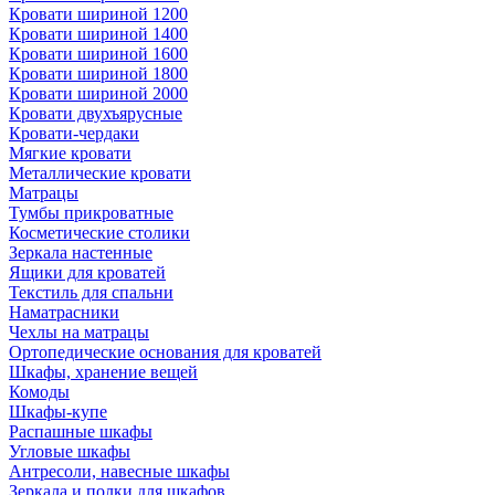
Кровати шириной 1200
Кровати шириной 1400
Кровати шириной 1600
Кровати шириной 1800
Кровати шириной 2000
Кровати двухъярусные
Кровати-чердаки
Мягкие кровати
Металлические кровати
Матрацы
Тумбы прикроватные
Косметические столики
Зеркала настенные
Ящики для кроватей
Текстиль для спальни
Наматрасники
Чехлы на матрацы
Ортопедические основания для кроватей
Шкафы, хранение вещей
Комоды
Шкафы-купе
Распашные шкафы
Угловые шкафы
Антресоли, навесные шкафы
Зеркала и полки для шкафов