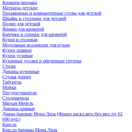
Кровати-чердаки
Матрацы детские
Письменные и компьютерные столы для детской
Шкафы и стеллажи для детской
Полки для детской
Ящики для кроватей
Бортики и спинки для кроватей
Кухня и столовая
Модульные коллекции для кухни
Кухни прямые
Кухни угловые
Кухонные уголки и обеденные группы
Столы
Диваны кухонные
Стулья дерево
Табуреты
Мойки
Посудосушители
Столешницы
Мягкая Мебель
Диваны прямые
Диван барокко Мона Лиза (Франц.раскл.мех./без мех./от 62
690 руб.)
Кресла
Кресло барокко Мона Лиза