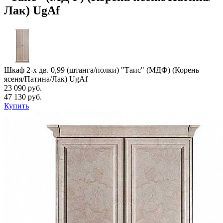
Лак) UgAf
Шкаф 2-х дв. 0,99 (штанга/полки) "Таис" (МДФ) (Корень
ясеня/Патина/Лак) UgAf
23 090 руб.
47 130 руб.
Купить