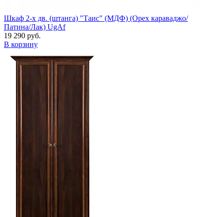
Шкаф 2-х дв. (штанга) "Таис" (МДФ) (Орех караваджо/
Патина/Лак) UgAf
19 290 руб.
В корзину