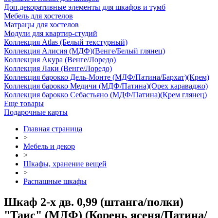
Доп.декоративные элементы для шкафов и тумб
Мебель для хостелов
Матрацы для хостелов
Модули для квартир-студий
Коллекция Atlas (Белый текстурный)
Коллекция Алисия (МДФ)(Венге/Белый глянец)
Коллекция Акура (Венге/Лоредо)
Коллекция Лаки (Венге/Лоредо)
Коллекция барокко Дель-Монте (МДФ/Патина/Бархат)(Крем)
Коллекция барокко Медичи (МДФ/Патина)(Орех караваджо)
Коллекция барокко Себастьяно (МДФ/Патина)(Крем глянец)
Еще товары
Подарочные карты
Главная страница
>
Мебель и декор
>
Шкафы, хранение вещей
>
Распашные шкафы
Шкаф 2-х дв. 0,99 (штанга/полки)
"Таис" (МДФ) (Корень ясеня/Патина/