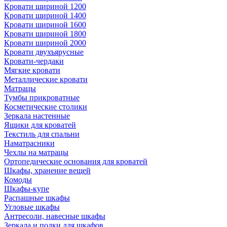
Кровати шириной 1200
Кровати шириной 1400
Кровати шириной 1600
Кровати шириной 1800
Кровати шириной 2000
Кровати двухъярусные
Кровати-чердаки
Мягкие кровати
Металлические кровати
Матрацы
Тумбы прикроватные
Косметические столики
Зеркала настенные
Ящики для кроватей
Текстиль для спальни
Наматрасники
Чехлы на матрацы
Ортопедические основания для кроватей
Шкафы, хранение вещей
Комоды
Шкафы-купе
Распашные шкафы
Угловые шкафы
Антресоли, навесные шкафы
Зеркала и полки для шкафов