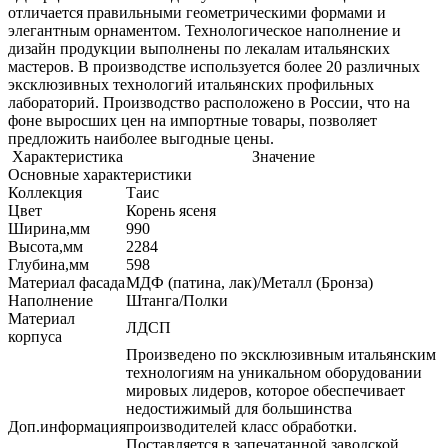
отличается правильными геометрическими формами и
элегантным орнаментом. Технологическое наполнение и
дизайн продукции выполнены по лекалам итальянских
мастеров. В производстве используется более 20 различных
эксклюзивных технологий итальянских профильных
лабораторий. Производство расположено в России, что на
фоне выросших цен на импортные товары, позволяет
предложить наиболее выгодные цены.
Характеристика
Значение
Основные характеристики
Коллекция
Таис
Цвет
Корень ясеня
Ширина,мм
990
Высота,мм
2284
Глубина,мм
598
Материал фасада
МДФ (патина, лак)/Металл (Бронза)
Наполнение
Штанга/Полки
Материал
ЛДСП
корпуса
Произведено по эксклюзивным итальянским
технологиям на уникальном оборудовании
мировых лидеров, которое обеспечивает
недостижимый для большинства
Доп.информация
производителей класс обработки.
Поставляется в запечатанной заводской