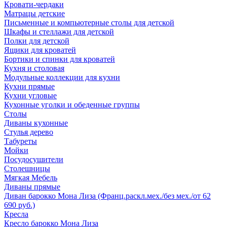
Кровати-чердаки
Матрацы детские
Письменные и компьютерные столы для детской
Шкафы и стеллажи для детской
Полки для детской
Ящики для кроватей
Бортики и спинки для кроватей
Кухня и столовая
Модульные коллекции для кухни
Кухни прямые
Кухни угловые
Кухонные уголки и обеденные группы
Столы
Диваны кухонные
Стулья дерево
Табуреты
Мойки
Посудосушители
Столешницы
Мягкая Мебель
Диваны прямые
Диван барокко Мона Лиза (Франц.раскл.мех./без мех./от 62
690 руб.)
Кресла
Кресло барокко Мона Лиза