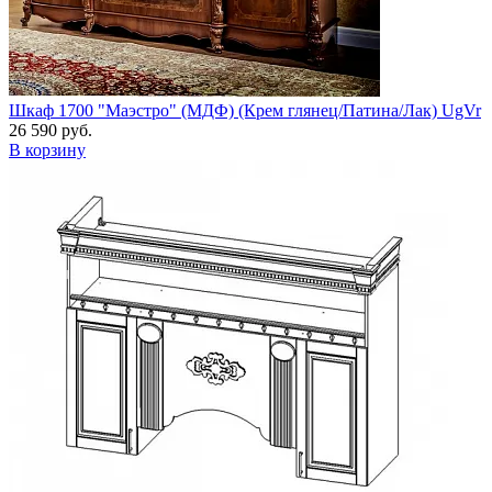
Шкаф 1700 "Маэстро" (МДФ) (Крем глянец/Патина/Лак) UgVr
26 590 руб.
В корзину