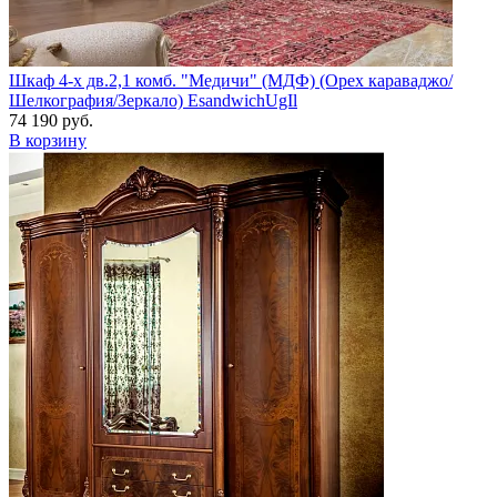
Шкаф 4-х дв.2,1 комб. "Медичи" (МДФ) (Орех караваджо/
Шелкография/Зеркало) EsandwichUgIl
74 190 руб.
В корзину