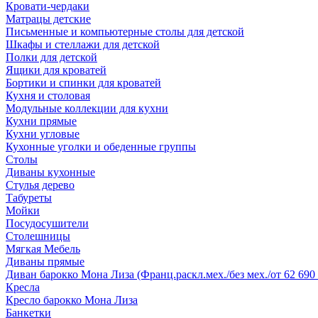
Кровати-чердаки
Матрацы детские
Письменные и компьютерные столы для детской
Шкафы и стеллажи для детской
Полки для детской
Ящики для кроватей
Бортики и спинки для кроватей
Кухня и столовая
Модульные коллекции для кухни
Кухни прямые
Кухни угловые
Кухонные уголки и обеденные группы
Столы
Диваны кухонные
Стулья дерево
Табуреты
Мойки
Посудосушители
Столешницы
Мягкая Мебель
Диваны прямые
Диван барокко Мона Лиза (Франц.раскл.мех./без мех./от 62 690 
Кресла
Кресло барокко Мона Лиза
Банкетки