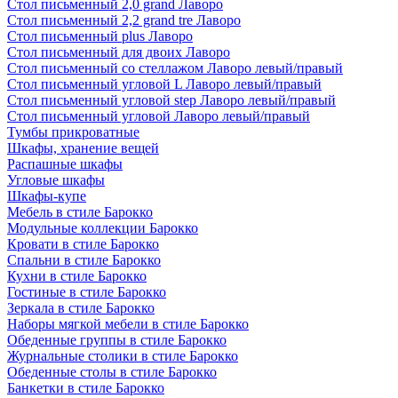
Стол письменный 2,0 grand Лаворо
Стол письменный 2,2 grand tre Лаворо
Стол письменный plus Лаворо
Стол письменный для двоих Лаворо
Стол письменный со стеллажом Лаворо левый/правый
Стол письменный угловой L Лаворо левый/правый
Стол письменный угловой step Лаворо левый/правый
Стол письменный угловой Лаворо левый/правый
Тумбы прикроватные
Шкафы, хранение вещей
Распашные шкафы
Угловые шкафы
Шкафы-купе
Мебель в стиле Барокко
Модульные коллекции Барокко
Кровати в стиле Барокко
Спальни в стиле Барокко
Кухни в стиле Барокко
Гостиные в стиле Барокко
Зеркала в стиле Барокко
Наборы мягкой мебели в стиле Барокко
Обеденные группы в стиле Барокко
Журнальные столики в стиле Барокко
Обеденные столы в стиле Барокко
Банкетки в стиле Барокко