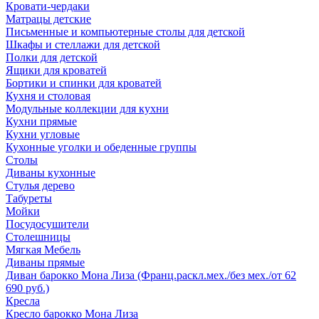
Кровати-чердаки
Матрацы детские
Письменные и компьютерные столы для детской
Шкафы и стеллажи для детской
Полки для детской
Ящики для кроватей
Бортики и спинки для кроватей
Кухня и столовая
Модульные коллекции для кухни
Кухни прямые
Кухни угловые
Кухонные уголки и обеденные группы
Столы
Диваны кухонные
Стулья дерево
Табуреты
Мойки
Посудосушители
Столешницы
Мягкая Мебель
Диваны прямые
Диван барокко Мона Лиза (Франц.раскл.мех./без мех./от 62
690 руб.)
Кресла
Кресло барокко Мона Лиза