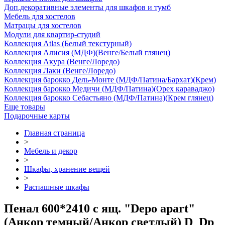
Доп.декоративные элементы для шкафов и тумб
Мебель для хостелов
Матрацы для хостелов
Модули для квартир-студий
Коллекция Atlas (Белый текстурный)
Коллекция Алисия (МДФ)(Венге/Белый глянец)
Коллекция Акура (Венге/Лоредо)
Коллекция Лаки (Венге/Лоредо)
Коллекция барокко Дель-Монте (МДФ/Патина/Бархат)(Крем)
Коллекция барокко Медичи (МДФ/Патина)(Орех караваджо)
Коллекция барокко Себастьяно (МДФ/Патина)(Крем глянец)
Еще товары
Подарочные карты
Главная страница
>
Мебель и декор
>
Шкафы, хранение вещей
>
Распашные шкафы
Пенал 600*2410 с ящ. "Depo apart"
(Анкор темный/Анкор светлый) D_Dp