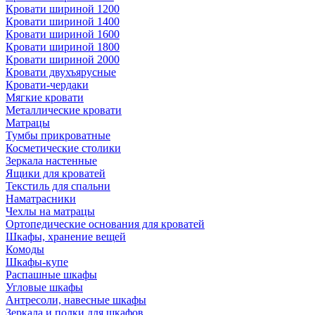
Кровати шириной 1200
Кровати шириной 1400
Кровати шириной 1600
Кровати шириной 1800
Кровати шириной 2000
Кровати двухъярусные
Кровати-чердаки
Мягкие кровати
Металлические кровати
Матрацы
Тумбы прикроватные
Косметические столики
Зеркала настенные
Ящики для кроватей
Текстиль для спальни
Наматрасники
Чехлы на матрацы
Ортопедические основания для кроватей
Шкафы, хранение вещей
Комоды
Шкафы-купе
Распашные шкафы
Угловые шкафы
Антресоли, навесные шкафы
Зеркала и полки для шкафов