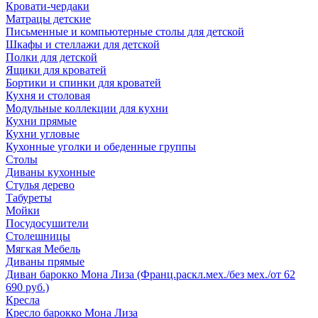
Кровати-чердаки
Матрацы детские
Письменные и компьютерные столы для детской
Шкафы и стеллажи для детской
Полки для детской
Ящики для кроватей
Бортики и спинки для кроватей
Кухня и столовая
Модульные коллекции для кухни
Кухни прямые
Кухни угловые
Кухонные уголки и обеденные группы
Столы
Диваны кухонные
Стулья дерево
Табуреты
Мойки
Посудосушители
Столешницы
Мягкая Мебель
Диваны прямые
Диван барокко Мона Лиза (Франц.раскл.мех./без мех./от 62
690 руб.)
Кресла
Кресло барокко Мона Лиза