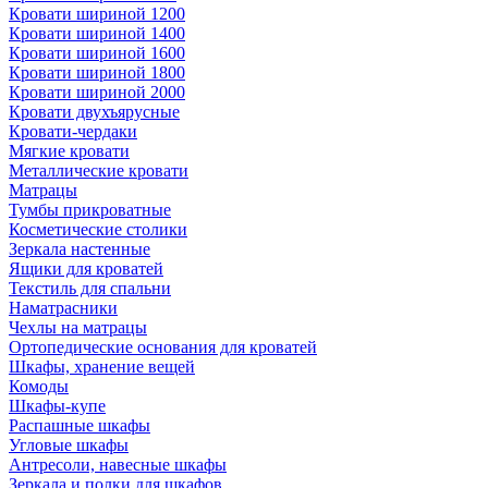
Кровати шириной 1200
Кровати шириной 1400
Кровати шириной 1600
Кровати шириной 1800
Кровати шириной 2000
Кровати двухъярусные
Кровати-чердаки
Мягкие кровати
Металлические кровати
Матрацы
Тумбы прикроватные
Косметические столики
Зеркала настенные
Ящики для кроватей
Текстиль для спальни
Наматрасники
Чехлы на матрацы
Ортопедические основания для кроватей
Шкафы, хранение вещей
Комоды
Шкафы-купе
Распашные шкафы
Угловые шкафы
Антресоли, навесные шкафы
Зеркала и полки для шкафов