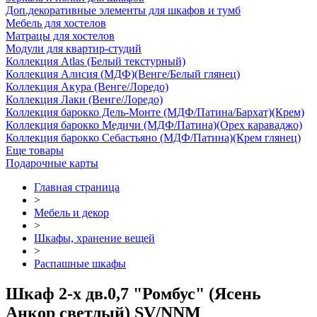
Доп.декоративные элементы для шкафов и тумб
Мебель для хостелов
Матрацы для хостелов
Модули для квартир-студий
Коллекция Atlas (Белый текстурный)
Коллекция Алисия (МДФ)(Венге/Белый глянец)
Коллекция Акура (Венге/Лоредо)
Коллекция Лаки (Венге/Лоредо)
Коллекция барокко Дель-Монте (МДФ/Патина/Бархат)(Крем)
Коллекция барокко Медичи (МДФ/Патина)(Орех караваджо)
Коллекция барокко Себастьяно (МДФ/Патина)(Крем глянец)
Еще товары
Подарочные карты
Главная страница
>
Мебель и декор
>
Шкафы, хранение вещей
>
Распашные шкафы
Шкаф 2-х дв.0,7 "Ромбус" (Ясень
Анкор светлый) SV/NNM