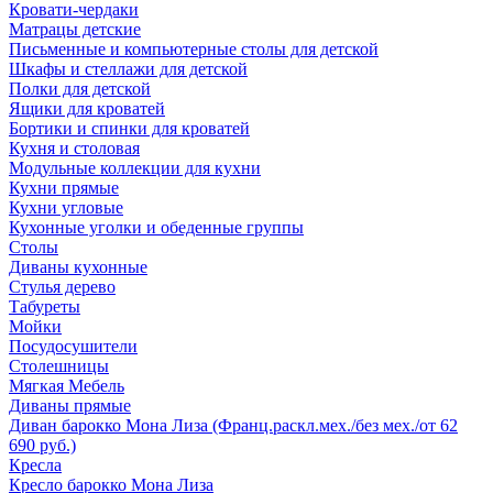
Кровати-чердаки
Матрацы детские
Письменные и компьютерные столы для детской
Шкафы и стеллажи для детской
Полки для детской
Ящики для кроватей
Бортики и спинки для кроватей
Кухня и столовая
Модульные коллекции для кухни
Кухни прямые
Кухни угловые
Кухонные уголки и обеденные группы
Столы
Диваны кухонные
Стулья дерево
Табуреты
Мойки
Посудосушители
Столешницы
Мягкая Мебель
Диваны прямые
Диван барокко Мона Лиза (Франц.раскл.мех./без мех./от 62
690 руб.)
Кресла
Кресло барокко Мона Лиза