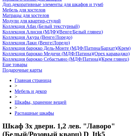
Доп.декоративные элементы для шкафов и тумб
Мебель для хостелов
Матрацы для хостелов
Модули для квартир-студий
Коллекция Atlas (Белый текстурный)
Коллекция Алисия (МДФ)(Венге/Белый глянец)
Коллекция Акура (Венге/Лоредо)
Коллекция Лаки (Венге/Лоредо)
Коллекция барокко Дель-Монте (МДФ/Патина/Бархат)(Крем)
Коллекция барокко Медичи (МДФ/Патина)(Орех караваджо)
Коллекция барокко Себастьяно (МДФ/Патина)(Крем глянец)
Еще товары
Подарочные карты
Главная страница
>
Мебель и декор
>
Шкафы, хранение вещей
>
Распашные шкафы
Шкаф 3х дверн. 1,2 лев. "Лаворо"
(Белый/Розовый кварц) D_Itk5