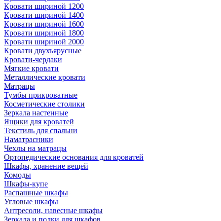
Кровати шириной 1200
Кровати шириной 1400
Кровати шириной 1600
Кровати шириной 1800
Кровати шириной 2000
Кровати двухъярусные
Кровати-чердаки
Мягкие кровати
Металлические кровати
Матрацы
Тумбы прикроватные
Косметические столики
Зеркала настенные
Ящики для кроватей
Текстиль для спальни
Наматрасники
Чехлы на матрацы
Ортопедические основания для кроватей
Шкафы, хранение вещей
Комоды
Шкафы-купе
Распашные шкафы
Угловые шкафы
Антресоли, навесные шкафы
Зеркала и полки для шкафов