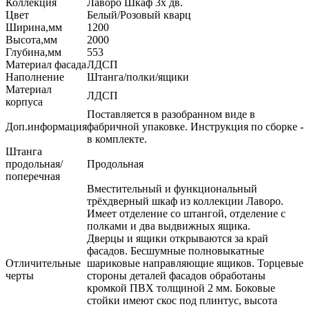
Коллекция
Лаворо Шкаф 3х дв.
Цвет
Белый/Розовый кварц
Ширина,мм
1200
Высота,мм
2000
Глубина,мм
553
Материал фасада
ЛДСП
Наполнение
Штанга/полки/ящики
Материал
ЛДСП
корпуса
Поставляется в разобранном виде в
Доп.информация
фабричной упаковке. Инструкция по сборке -
в комплекте.
Штанга
продольная/
Продольная
поперечная
Вместительный и функциональный
трёхдверный шкаф из коллекции Лаворо.
Имеет отделение со штангой, отделение с
полками и два выдвижных ящика.
Дверцы и ящики открываются за край
фасадов. Бесшумные полновыкатные
Отличительные
шариковые направляющие ящиков. Торцевые
черты
стороны деталей фасадов обработаны
кромкой ПВХ толщиной 2 мм. Боковые
стойки имеют скос под плинтус, высота