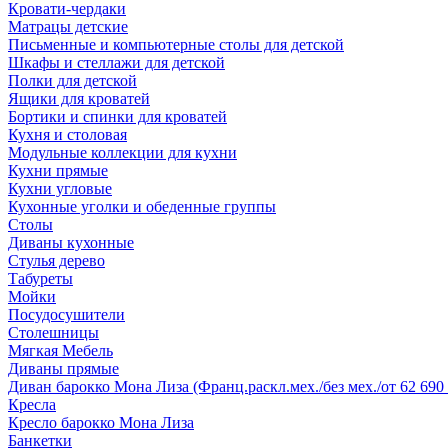
Кровати-чердаки
Матрацы детские
Письменные и компьютерные столы для детской
Шкафы и стеллажи для детской
Полки для детской
Ящики для кроватей
Бортики и спинки для кроватей
Кухня и столовая
Модульные коллекции для кухни
Кухни прямые
Кухни угловые
Кухонные уголки и обеденные группы
Столы
Диваны кухонные
Стулья дерево
Табуреты
Мойки
Посудосушители
Столешницы
Мягкая Мебель
Диваны прямые
Диван барокко Мона Лиза (Франц.раскл.мех./без мех./от 62 690 
Кресла
Кресло барокко Мона Лиза
Банкетки