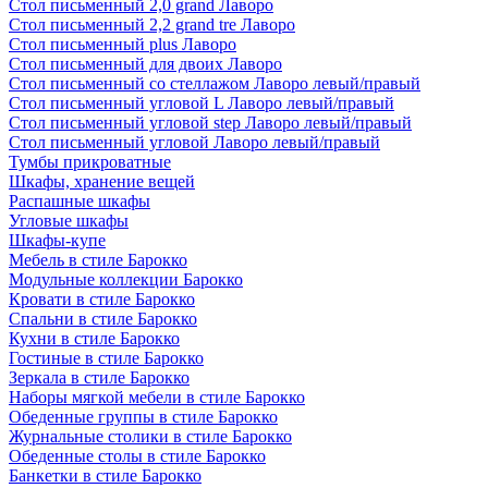
Стол письменный 2,0 grand Лаворо
Стол письменный 2,2 grand tre Лаворо
Стол письменный plus Лаворо
Стол письменный для двоих Лаворо
Стол письменный со стеллажом Лаворо левый/правый
Стол письменный угловой L Лаворо левый/правый
Стол письменный угловой step Лаворо левый/правый
Стол письменный угловой Лаворо левый/правый
Тумбы прикроватные
Шкафы, хранение вещей
Распашные шкафы
Угловые шкафы
Шкафы-купе
Мебель в стиле Барокко
Модульные коллекции Барокко
Кровати в стиле Барокко
Спальни в стиле Барокко
Кухни в стиле Барокко
Гостиные в стиле Барокко
Зеркала в стиле Барокко
Наборы мягкой мебели в стиле Барокко
Обеденные группы в стиле Барокко
Журнальные столики в стиле Барокко
Обеденные столы в стиле Барокко
Банкетки в стиле Барокко