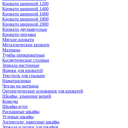
Кровати шириной 1200
Кровати шириной 1400
Кровати шириной 1600
Кровати шириной 1800
Кровати шириной 2000
Кровати двухъярусные
Кровати-чердаки
Мягкие кровати
Металлические кровати
Матрацы
Тумбы прикроватные
Косметические столики
Зеркала настенные
Ящики для кроватей
Текстиль для спальни
Наматрасники
Чехлы на матрацы
Ортопедические основания для кроватей
Шкафы, хранение вещей
Комоды
Шкафы-купе
Распашные шкафы
Угловые шкафы
Антресоли, навесные шкафы
Зеркала и полки для шкафов