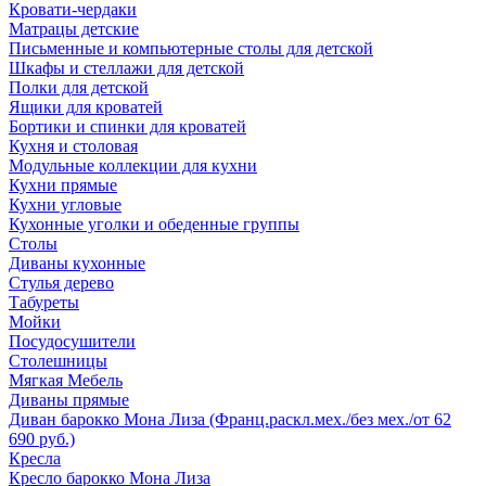
Кровати-чердаки
Матрацы детские
Письменные и компьютерные столы для детской
Шкафы и стеллажи для детской
Полки для детской
Ящики для кроватей
Бортики и спинки для кроватей
Кухня и столовая
Модульные коллекции для кухни
Кухни прямые
Кухни угловые
Кухонные уголки и обеденные группы
Столы
Диваны кухонные
Стулья дерево
Табуреты
Мойки
Посудосушители
Столешницы
Мягкая Мебель
Диваны прямые
Диван барокко Мона Лиза (Франц.раскл.мех./без мех./от 62
690 руб.)
Кресла
Кресло барокко Мона Лиза