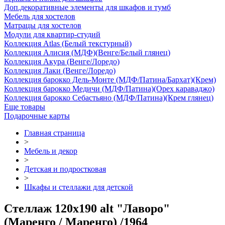
Доп.декоративные элементы для шкафов и тумб
Мебель для хостелов
Матрацы для хостелов
Модули для квартир-студий
Коллекция Atlas (Белый текстурный)
Коллекция Алисия (МДФ)(Венге/Белый глянец)
Коллекция Акура (Венге/Лоредо)
Коллекция Лаки (Венге/Лоредо)
Коллекция барокко Дель-Монте (МДФ/Патина/Бархат)(Крем)
Коллекция барокко Медичи (МДФ/Патина)(Орех караваджо)
Коллекция барокко Себастьяно (МДФ/Патина)(Крем глянец)
Еще товары
Подарочные карты
Главная страница
>
Мебель и декор
>
Детская и подростковая
>
Шкафы и стеллажи для детской
Стеллаж 120х190 alt "Лаворо"
(Маренго / Маренго) /1964