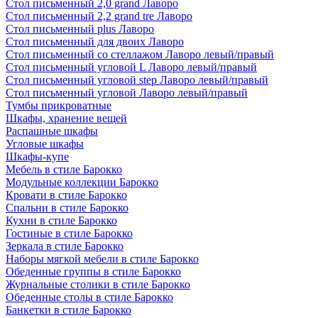
Стол письменный 2,0 grand Лаворо
Стол письменный 2,2 grand tre Лаворо
Стол письменный plus Лаворо
Стол письменный для двоих Лаворо
Стол письменный со стеллажом Лаворо левый/правый
Стол письменный угловой L Лаворо левый/правый
Стол письменный угловой step Лаворо левый/правый
Стол письменный угловой Лаворо левый/правый
Тумбы прикроватные
Шкафы, хранение вещей
Распашные шкафы
Угловые шкафы
Шкафы-купе
Мебель в стиле Барокко
Модульные коллекции Барокко
Кровати в стиле Барокко
Спальни в стиле Барокко
Кухни в стиле Барокко
Гостиные в стиле Барокко
Зеркала в стиле Барокко
Наборы мягкой мебели в стиле Барокко
Обеденные группы в стиле Барокко
Журнальные столики в стиле Барокко
Обеденные столы в стиле Барокко
Банкетки в стиле Барокко