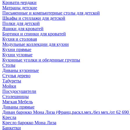
Кровати-чердаки
Матрацы детские
Письменные и компьютерные столы для детской
Шкафы и стеллажи для детской
Полки для детской
Ящики для кроватей
Бортики и спинки для кроватей
Кухня и столовая
Модульные коллекции для кухни
Кухни прямые
Кухни угловые
Кухонные уголки и обеденные группы
Столы
Диваны кухонные
Стулья дерево
Табуреты
Мойки
Посудосушители
Столешницы
Мягкая Мебель
Диваны прямые
Диван барокко Мона Лиза (Франц.раскл.мех./без мех./от 62 690 
Кресла
Кресло барокко Мона Лиза
Банкетки