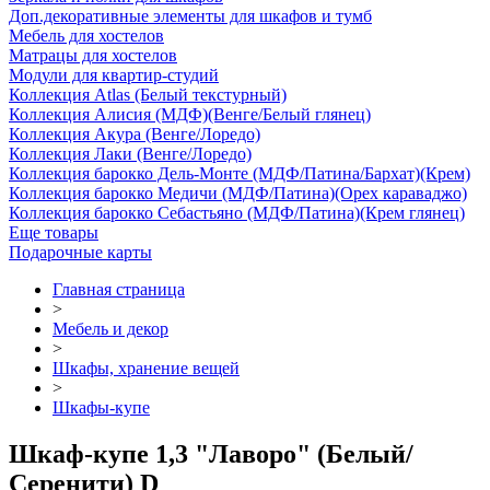
Доп.декоративные элементы для шкафов и тумб
Мебель для хостелов
Матрацы для хостелов
Модули для квартир-студий
Коллекция Atlas (Белый текстурный)
Коллекция Алисия (МДФ)(Венге/Белый глянец)
Коллекция Акура (Венге/Лоредо)
Коллекция Лаки (Венге/Лоредо)
Коллекция барокко Дель-Монте (МДФ/Патина/Бархат)(Крем)
Коллекция барокко Медичи (МДФ/Патина)(Орех караваджо)
Коллекция барокко Себастьяно (МДФ/Патина)(Крем глянец)
Еще товары
Подарочные карты
Главная страница
>
Мебель и декор
>
Шкафы, хранение вещей
>
Шкафы-купе
Шкаф-купе 1,3 "Лаворо" (Белый/
Серенити) D