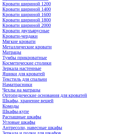
Кровати шириной 1200
Кровати шириной 1400
Кровати шириной 1600
Кровати шириной 1800
Кровати шириной 2000
Кровати двухъярусные
Кровати-чердаки
Мягкие кровати
Металлические кровати
Матрацы
Тумбы прикроватные
Косметические столики
Зеркала настенные
Ящики для кроватей
Текстиль для спальни
Наматрасники
Чехлы на матрацы
Ортопедические основания для кроватей
Шкафы, хранение вещей
Комоды
Шкафы-купе
Распашные шкафы
Угловые шкафы
Антресоли, навесные шкафы
Зеркала и полки для шкафов