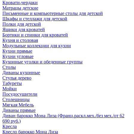
Кровати-чердаки
Матрацы детские
Письменные и компьютерные столы для детской
Шкафы и стеллажи для детской
Полки для детской
Ящики для кроватей
Бортики и спинки для кроватей
Кухня и столовая
Модульные коллекции для кухни
Кухни прямые
Кухни угловые
Кухонные уголки и обеденные группы
Столы
Диваны кухонные
Стулья дерево
Табуреты
Мойки
Посудосушители
Столешницы
Мягкая Мебель
Диваны прямые
Диван барокко Мона Лиза (Франц.раскл.мех./без мех./от 62
690 руб.)
Кресла
Кресло барокко Мона Лиза