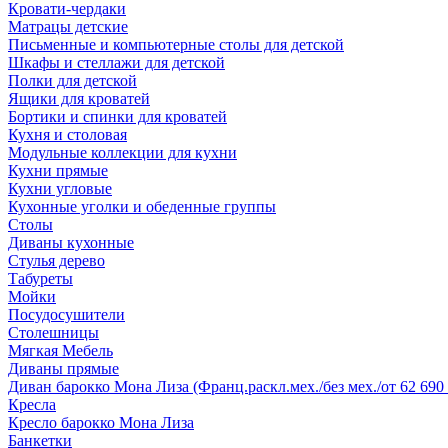
Кровати-чердаки
Матрацы детские
Письменные и компьютерные столы для детской
Шкафы и стеллажи для детской
Полки для детской
Ящики для кроватей
Бортики и спинки для кроватей
Кухня и столовая
Модульные коллекции для кухни
Кухни прямые
Кухни угловые
Кухонные уголки и обеденные группы
Столы
Диваны кухонные
Стулья дерево
Табуреты
Мойки
Посудосушители
Столешницы
Мягкая Мебель
Диваны прямые
Диван барокко Мона Лиза (Франц.раскл.мех./без мех./от 62 690 
Кресла
Кресло барокко Мона Лиза
Банкетки