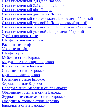
Стол письменный 2,0 grand Лаворо
Стол письменный 2,2 grand tre Лаворо
Стол письменный plus Лаворо
Стол письменный для двоих Лаворо
Стол письменный со стеллажом Лаворо левый/правый
Стол письменный угловой L Лаворо левый/правый
Стол письменный угловой step Лаворо левый/правый
Стол письменный угловой Лаворо левый/правый
Тумбы прикроватные
Шкафы, хранение вещей
Распашные шкафы
Угловые шкафы
Шкафы-купе
Мебель в стиле Барокко
Модульные коллекции Барокко
Кровати в стиле Барокко
Спальни в стиле Барокко
Кухни в стиле Барокко
Гостиные в стиле Барокко
Зеркала в стиле Барокко
Наборы мягкой мебели в стиле Барокко
Обеденные группы в стиле Барокко
Журнальные столики в стиле Барокко
Обеденные столы в стиле Барокко
Банкетки в стиле Барокко