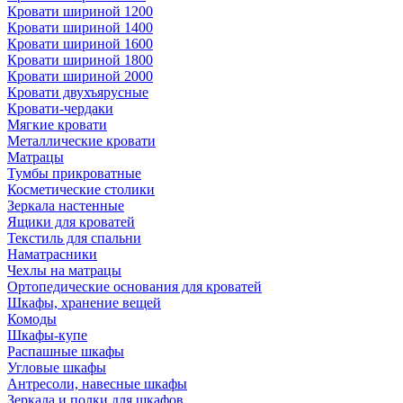
Кровати шириной 1200
Кровати шириной 1400
Кровати шириной 1600
Кровати шириной 1800
Кровати шириной 2000
Кровати двухъярусные
Кровати-чердаки
Мягкие кровати
Металлические кровати
Матрацы
Тумбы прикроватные
Косметические столики
Зеркала настенные
Ящики для кроватей
Текстиль для спальни
Наматрасники
Чехлы на матрацы
Ортопедические основания для кроватей
Шкафы, хранение вещей
Комоды
Шкафы-купе
Распашные шкафы
Угловые шкафы
Антресоли, навесные шкафы
Зеркала и полки для шкафов