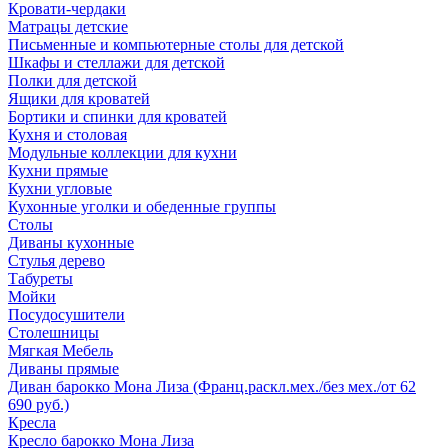
Кровати-чердаки
Матрацы детские
Письменные и компьютерные столы для детской
Шкафы и стеллажи для детской
Полки для детской
Ящики для кроватей
Бортики и спинки для кроватей
Кухня и столовая
Модульные коллекции для кухни
Кухни прямые
Кухни угловые
Кухонные уголки и обеденные группы
Столы
Диваны кухонные
Стулья дерево
Табуреты
Мойки
Посудосушители
Столешницы
Мягкая Мебель
Диваны прямые
Диван барокко Мона Лиза (Франц.раскл.мех./без мех./от 62
690 руб.)
Кресла
Кресло барокко Мона Лиза