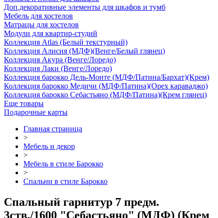
Доп.декоративные элементы для шкафов и тумб
Мебель для хостелов
Матрацы для хостелов
Модули для квартир-студий
Коллекция Atlas (Белый текстурный)
Коллекция Алисия (МДФ)(Венге/Белый глянец)
Коллекция Акура (Венге/Лоредо)
Коллекция Лаки (Венге/Лоредо)
Коллекция барокко Дель-Монте (МДФ/Патина/Бархат)(Крем)
Коллекция барокко Медичи (МДФ/Патина)(Орех караваджо)
Коллекция барокко Себастьяно (МДФ/Патина)(Крем глянец)
Еще товары
Подарочные карты
Главная страница
>
Мебель и декор
>
Мебель в стиле Барокко
>
Спальни в стиле Барокко
Спальный гарнитур 7 предм.
3ств./1600 "Себастьяно" (МДФ) (Крем