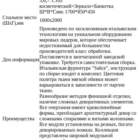
5,6,7. Стол
косметический+Зеркало+Банкетка
Ш*В*Г,мм: 1700*850*450
Спальное место
1600х2000
(ШхГ),мм
Произведено по эксклюзивным итальянским
технологиям на уникальном оборудовании
мировых лидеров, которое обеспечивает
недостижимый для большинства
производителей класс обработки.
Поставляется в запечатанной заводской
Доп.информация
упаковке. Требуется самостоятельная сборка.
Итальянская фурнитура "Salice", инструкция
по сборке входит в комплект. Цветовая
палитра ткани мягкой обивки может
варьироваться в зависимости от партии
ткани.
Разнообразие методов финишной отделки,
наличие сложных декоративных элементов.
Все очертания имеют криволинейные
формы, преобладает архитектурный декор со
Преимущества
сложными спиралями и витыми колоннами.
Все модули установлены на резных, богато
декорированных ножках. Коллекция
представлена широкой модульной