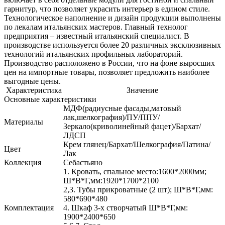
гарнитур, что позволяет украсить интерьер в едином стиле.
Технологическое наполнение и дизайн продукции выполнены
по лекалам итальянских мастеров. Главный технолог
предприятия – известный итальянский специалист. В
производстве используется более 20 различных эксклюзивных
технологий итальянских профильных лабораторий.
Производство расположено в России, что на фоне выросших
цен на импортные товары, позволяет предложить наиболее
выгодные цены.
Характеристика
Значение
Основные характеристики
МДФ(радиусные фасады,матовый
лак,шелкография)/ПУ/ППУ/
Материалы
Зеркало(криволинейный фацет)/Бархат/
ЛДСП
Крем глянец/Бархат/Шелкография/Патина/
Цвет
Лак
Коллекция
Себастьяно
1. Кровать, спальное место:1600*2000мм;
Ш*В*Г,мм:1920*1700*2100
2,3. Тубы прикроватные (2 шт); Ш*В*Г,мм:
580*690*480
Комплектация
4. Шкаф 3-х створчатый Ш*В*Г,мм:
1900*2400*650