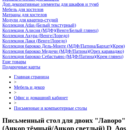
Доп.декоративные элементы для шкафов и тумб
Мебель для хостелов
Матрацы для хостелов
Модули для квартир-студий
Коллекция Atlas (Белый текстурный)
Коллекция Алисия (МДФ)(Венге/Белый глянец)
Коллекция Акура (Венге/Лоредо)
Коллекция Лаки (Венге/Лоредо)
Коллекция барокко Дель-Монте (МДФ/Патина/Бархат)(Крем)
Коллекция барокко Медичи (МДФ/Патина)(Орех караваджо)
Коллекция барокко Себастьяно (МДФ/Патина)(Крем глянец)
Еще товары
Подарочные карты
Главная страница
>
Мебель и декор
>
Офис и домашний кабинет
>
Письменные и компьютерные столы
Письменный стол для двоих "Лаворо"
(Анкор тёмный/Анкор светлый) D_Aos