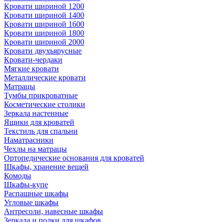
Кровати шириной 1200
Кровати шириной 1400
Кровати шириной 1600
Кровати шириной 1800
Кровати шириной 2000
Кровати двухъярусные
Кровати-чердаки
Мягкие кровати
Металлические кровати
Матрацы
Тумбы прикроватные
Косметические столики
Зеркала настенные
Ящики для кроватей
Текстиль для спальни
Наматрасники
Чехлы на матрацы
Ортопедические основания для кроватей
Шкафы, хранение вещей
Комоды
Шкафы-купе
Распашные шкафы
Угловые шкафы
Антресоли, навесные шкафы
Зеркала и полки для шкафов