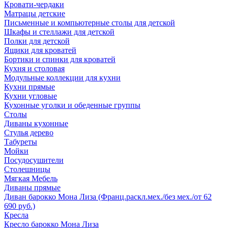
Кровати-чердаки
Матрацы детские
Письменные и компьютерные столы для детской
Шкафы и стеллажи для детской
Полки для детской
Ящики для кроватей
Бортики и спинки для кроватей
Кухня и столовая
Модульные коллекции для кухни
Кухни прямые
Кухни угловые
Кухонные уголки и обеденные группы
Столы
Диваны кухонные
Стулья дерево
Табуреты
Мойки
Посудосушители
Столешницы
Мягкая Мебель
Диваны прямые
Диван барокко Мона Лиза (Франц.раскл.мех./без мех./от 62
690 руб.)
Кресла
Кресло барокко Мона Лиза