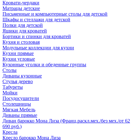
Кровати-чердаки
Матрацы детские
Письменные и компьютерные столы для детской
Шкафы и стеллажи для детской
Полки для детской
Ящики для кроватей
Бортики и спинки для кроватей
Кухня и столовая
Модульные коллекции для кухни
Кухни прямые
Кухни угловые
Кухонные уголки и обеденные группы
Столы
Диваны кухонные
Стулья дерево
Табуреты
Мойки
Посудосушители
Столешницы
Мягкая Мебель
Диваны прямые
Диван барокко Мона Лиза (Франц.раскл.мех./без мех./от 62
690 руб.)
Кресла
Кресло барокко Мона Лиза