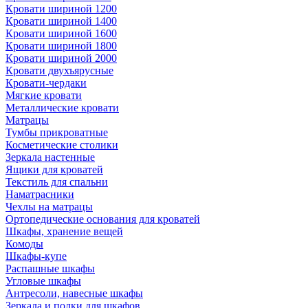
Кровати шириной 1200
Кровати шириной 1400
Кровати шириной 1600
Кровати шириной 1800
Кровати шириной 2000
Кровати двухъярусные
Кровати-чердаки
Мягкие кровати
Металлические кровати
Матрацы
Тумбы прикроватные
Косметические столики
Зеркала настенные
Ящики для кроватей
Текстиль для спальни
Наматрасники
Чехлы на матрацы
Ортопедические основания для кроватей
Шкафы, хранение вещей
Комоды
Шкафы-купе
Распашные шкафы
Угловые шкафы
Антресоли, навесные шкафы
Зеркала и полки для шкафов