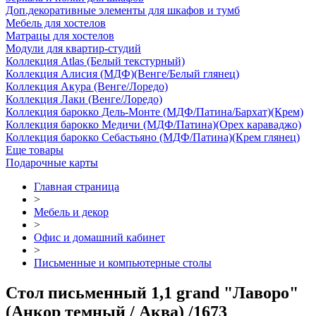
Доп.декоративные элементы для шкафов и тумб
Мебель для хостелов
Матрацы для хостелов
Модули для квартир-студий
Коллекция Atlas (Белый текстурный)
Коллекция Алисия (МДФ)(Венге/Белый глянец)
Коллекция Акура (Венге/Лоредо)
Коллекция Лаки (Венге/Лоредо)
Коллекция барокко Дель-Монте (МДФ/Патина/Бархат)(Крем)
Коллекция барокко Медичи (МДФ/Патина)(Орех караваджо)
Коллекция барокко Себастьяно (МДФ/Патина)(Крем глянец)
Еще товары
Подарочные карты
Главная страница
>
Мебель и декор
>
Офис и домашний кабинет
>
Письменные и компьютерные столы
Стол письменный 1,1 grand "Лаворо"
(Анкор темный / Аква) /1673