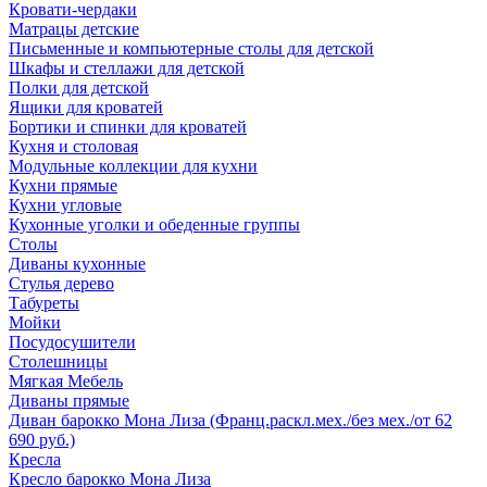
Кровати-чердаки
Матрацы детские
Письменные и компьютерные столы для детской
Шкафы и стеллажи для детской
Полки для детской
Ящики для кроватей
Бортики и спинки для кроватей
Кухня и столовая
Модульные коллекции для кухни
Кухни прямые
Кухни угловые
Кухонные уголки и обеденные группы
Столы
Диваны кухонные
Стулья дерево
Табуреты
Мойки
Посудосушители
Столешницы
Мягкая Мебель
Диваны прямые
Диван барокко Мона Лиза (Франц.раскл.мех./без мех./от 62
690 руб.)
Кресла
Кресло барокко Мона Лиза