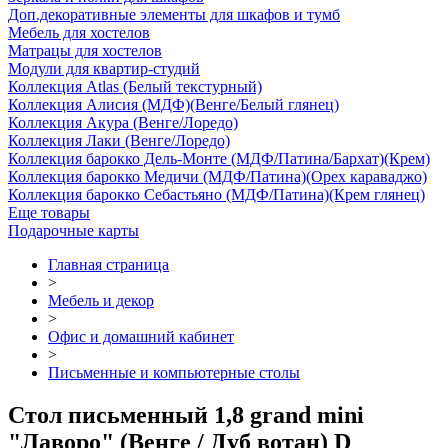
Доп.декоративные элементы для шкафов и тумб
Мебель для хостелов
Матрацы для хостелов
Модули для квартир-студий
Коллекция Atlas (Белый текстурный)
Коллекция Алисия (МДФ)(Венге/Белый глянец)
Коллекция Акура (Венге/Лоредо)
Коллекция Лаки (Венге/Лоредо)
Коллекция барокко Дель-Монте (МДФ/Патина/Бархат)(Крем)
Коллекция барокко Медичи (МДФ/Патина)(Орех караваджо)
Коллекция барокко Себастьяно (МДФ/Патина)(Крем глянец)
Еще товары
Подарочные карты
Главная страница
>
Мебель и декор
>
Офис и домашний кабинет
>
Письменные и компьютерные столы
Стол письменный 1,8 grand mini
"Лаворо" (Венге / Дуб вотан) D