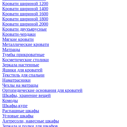
Кровати шириной 1200
Кровати шириной 1400
Кровати шириной 1600
Кровати шириной 1800
Кровати шириной 2000
Кровати двухъярусные
Кровати-чердаки
Мягкие кровати
Металлические кровати
Матрацы
Тумбы прикроватные
Косметические столики
Зеркала настенные
Ящики для кроватей
Текстиль для спальни
Наматрасники
Чехлы на матрацы
Ортопедические основания для кроватей
Шкафы, хранение вещей
Комоды
Шкафы-купе
Распашные шкафы
Угловые шкафы
Антресоли, навесные шкафы
Зеркала и полки для шкафов