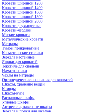
Кровати шириной 1200
Кровати шириной 1400
Кровати шириной 1600
Кровати шириной 1800
Кровати шириной 2000
Кровати двухъярусные
Кровати-чердаки
Мягкие кровати
Металлические кровати
Матрацы
Тумбы прикроватные
Косметические столики
Зеркала настенные
Ящики для кроватей
Текстиль для спальни
Наматрасники
Чехлы на матрацы
Ортопедические основания для кроватей
Шкафы, хранение вещей
Комоды
Шкафы-купе
Распашные шкафы
Угловые шкафы
Антресоли, навесные шкафы
Зеркала и полки для шкафов