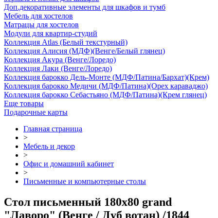
Доп.декоративные элементы для шкафов и тумб
Мебель для хостелов
Матрацы для хостелов
Модули для квартир-студий
Коллекция Atlas (Белый текстурный)
Коллекция Алисия (МДФ)(Венге/Белый глянец)
Коллекция Акура (Венге/Лоредо)
Коллекция Лаки (Венге/Лоредо)
Коллекция барокко Дель-Монте (МДФ/Патина/Бархат)(Крем)
Коллекция барокко Медичи (МДФ/Патина)(Орех караваджо)
Коллекция барокко Себастьяно (МДФ/Патина)(Крем глянец)
Еще товары
Подарочные карты
Главная страница
>
Мебель и декор
>
Офис и домашний кабинет
>
Письменные и компьютерные столы
Стол письменный 180х80 grand
"Лаворо" (Венге / Дуб вотан) /1844