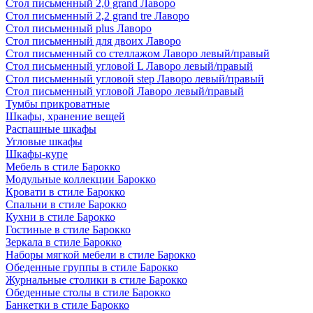
Стол письменный 2,0 grand Лаворо
Стол письменный 2,2 grand tre Лаворо
Стол письменный plus Лаворо
Стол письменный для двоих Лаворо
Стол письменный со стеллажом Лаворо левый/правый
Стол письменный угловой L Лаворо левый/правый
Стол письменный угловой step Лаворо левый/правый
Стол письменный угловой Лаворо левый/правый
Тумбы прикроватные
Шкафы, хранение вещей
Распашные шкафы
Угловые шкафы
Шкафы-купе
Мебель в стиле Барокко
Модульные коллекции Барокко
Кровати в стиле Барокко
Спальни в стиле Барокко
Кухни в стиле Барокко
Гостиные в стиле Барокко
Зеркала в стиле Барокко
Наборы мягкой мебели в стиле Барокко
Обеденные группы в стиле Барокко
Журнальные столики в стиле Барокко
Обеденные столы в стиле Барокко
Банкетки в стиле Барокко