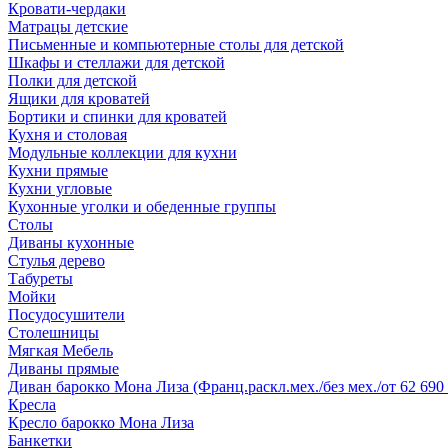
Кровати-чердаки
Матрацы детские
Письменные и компьютерные столы для детской
Шкафы и стеллажи для детской
Полки для детской
Ящики для кроватей
Бортики и спинки для кроватей
Кухня и столовая
Модульные коллекции для кухни
Кухни прямые
Кухни угловые
Кухонные уголки и обеденные группы
Столы
Диваны кухонные
Стулья дерево
Табуреты
Мойки
Посудосушители
Столешницы
Мягкая Мебель
Диваны прямые
Диван барокко Мона Лиза (Франц.раскл.мех./без мех./от 62 690 
Кресла
Кресло барокко Мона Лиза
Банкетки