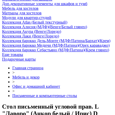
Доп.декоративные элементы для шкафов и тумб
Мебель для хостелов
Матрацы для хостелов
Модули для квартир-студий
Коллекция Atlas (Белый текстурный)
Коллекция Алисия (МДФ)(Венге/Белый глянец)
Коллекция Акура (Венге/Лоредо)
Коллекция Лаки (Венге/Лоредо)
Коллекция барокко Дель-Монте (МДФ/Патина/Бархат)(Крем)
Коллекция барокко Медичи (МДФ/Патина)(Орех караваджо)
Коллекция барокко Себастьяно (МДФ/Патина)(Крем глянец)
Еще товары
Подарочные карты
Главная страница
>
Мебель и декор
>
Офис и домашний кабинет
>
Письменные и компьютерные столы
Стол письменный угловой прав. L
"Лаворо" (Анкор белый / Ирис) D