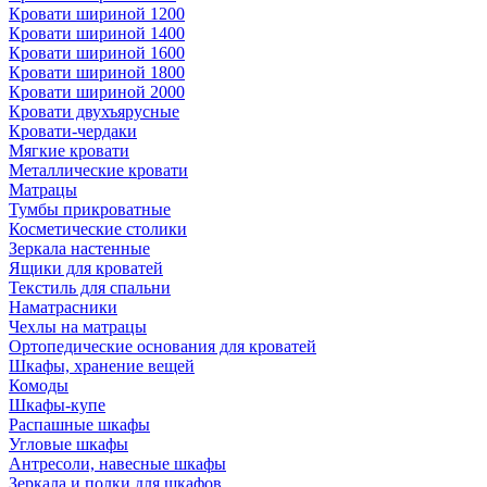
Кровати шириной 1200
Кровати шириной 1400
Кровати шириной 1600
Кровати шириной 1800
Кровати шириной 2000
Кровати двухъярусные
Кровати-чердаки
Мягкие кровати
Металлические кровати
Матрацы
Тумбы прикроватные
Косметические столики
Зеркала настенные
Ящики для кроватей
Текстиль для спальни
Наматрасники
Чехлы на матрацы
Ортопедические основания для кроватей
Шкафы, хранение вещей
Комоды
Шкафы-купе
Распашные шкафы
Угловые шкафы
Антресоли, навесные шкафы
Зеркала и полки для шкафов