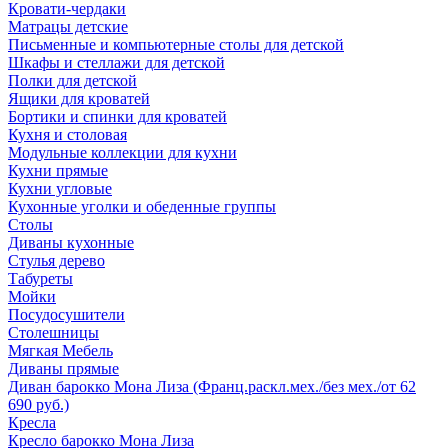
Кровати-чердаки
Матрацы детские
Письменные и компьютерные столы для детской
Шкафы и стеллажи для детской
Полки для детской
Ящики для кроватей
Бортики и спинки для кроватей
Кухня и столовая
Модульные коллекции для кухни
Кухни прямые
Кухни угловые
Кухонные уголки и обеденные группы
Столы
Диваны кухонные
Стулья дерево
Табуреты
Мойки
Посудосушители
Столешницы
Мягкая Мебель
Диваны прямые
Диван барокко Мона Лиза (Франц.раскл.мех./без мех./от 62
690 руб.)
Кресла
Кресло барокко Мона Лиза