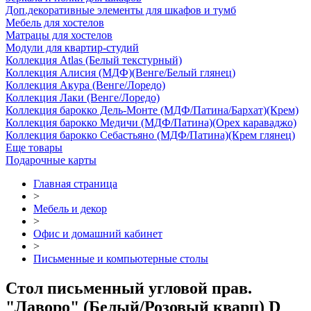
Доп.декоративные элементы для шкафов и тумб
Мебель для хостелов
Матрацы для хостелов
Модули для квартир-студий
Коллекция Atlas (Белый текстурный)
Коллекция Алисия (МДФ)(Венге/Белый глянец)
Коллекция Акура (Венге/Лоредо)
Коллекция Лаки (Венге/Лоредо)
Коллекция барокко Дель-Монте (МДФ/Патина/Бархат)(Крем)
Коллекция барокко Медичи (МДФ/Патина)(Орех караваджо)
Коллекция барокко Себастьяно (МДФ/Патина)(Крем глянец)
Еще товары
Подарочные карты
Главная страница
>
Мебель и декор
>
Офис и домашний кабинет
>
Письменные и компьютерные столы
Стол письменный угловой прав.
"Лаворо" (Белый/Розовый кварц) D