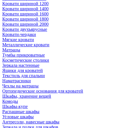
Кровати шириной 1200
Кровати шириной 1400
Кровати шириной 1600
Кровати шириной 1800
Кровати шириной 2000
Кровати двухъярусные
Кровати-чердаки
Мягкие кровати
Металлические кровати
Матрацы
Тумбы прикроватные
Косметические столики
Зеркала настенные
Ящики для кроватей
Текстиль для спальни
Наматрасники
Чехлы на матрацы
Ортопедические основания для кроватей
Шкафы, хранение вещей
Комоды
Шкафы-купе
Распашные шкафы
Угловые шкафы
Антресоли, навесные шкафы
Зеркала и полки для шкафов