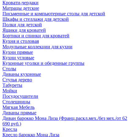
Кровати-чердаки
Матрацы детские
Письменные и компьютерные столы для детской
Шкафы и стеллажи для детской
Полки для детской
Ящики для кроватей
Бортики и спинки для кроватей
Кухня и столовая
Модульные коллекции для кухни
Кухни прямые
Кухни угловые
Кухонные уголки и обеденные группы
Столы
Диваны кухонные
Стулья дерево
Табуреты
Мойки
Посудосушители
Столешницы
Мягкая Мебель
Диваны прямые
Диван барокко Мона Лиза (Франц.раскл.мех./без мех./от 62
690 руб.)
Кресла
Кресло барокко Мона Лиза