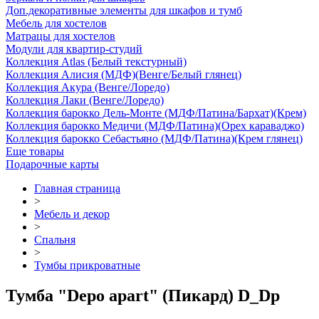
Доп.декоративные элементы для шкафов и тумб
Мебель для хостелов
Матрацы для хостелов
Модули для квартир-студий
Коллекция Atlas (Белый текстурный)
Коллекция Алисия (МДФ)(Венге/Белый глянец)
Коллекция Акура (Венге/Лоредо)
Коллекция Лаки (Венге/Лоредо)
Коллекция барокко Дель-Монте (МДФ/Патина/Бархат)(Крем)
Коллекция барокко Медичи (МДФ/Патина)(Орех караваджо)
Коллекция барокко Себастьяно (МДФ/Патина)(Крем глянец)
Еще товары
Подарочные карты
Главная страница
>
Мебель и декор
>
Спальня
>
Тумбы прикроватные
Тумба "Depo apart" (Пикард) D_Dp