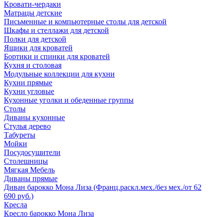
Кровати-чердаки
Матрацы детские
Письменные и компьютерные столы для детской
Шкафы и стеллажи для детской
Полки для детской
Ящики для кроватей
Бортики и спинки для кроватей
Кухня и столовая
Модульные коллекции для кухни
Кухни прямые
Кухни угловые
Кухонные уголки и обеденные группы
Столы
Диваны кухонные
Стулья дерево
Табуреты
Мойки
Посудосушители
Столешницы
Мягкая Мебель
Диваны прямые
Диван барокко Мона Лиза (Франц.раскл.мех./без мех./от 62
690 руб.)
Кресла
Кресло барокко Мона Лиза