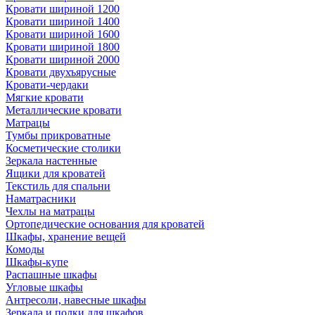
Кровати шириной 1200
Кровати шириной 1400
Кровати шириной 1600
Кровати шириной 1800
Кровати шириной 2000
Кровати двухъярусные
Кровати-чердаки
Мягкие кровати
Металлические кровати
Матрацы
Тумбы прикроватные
Косметические столики
Зеркала настенные
Ящики для кроватей
Текстиль для спальни
Наматрасники
Чехлы на матрацы
Ортопедические основания для кроватей
Шкафы, хранение вещей
Комоды
Шкафы-купе
Распашные шкафы
Угловые шкафы
Антресоли, навесные шкафы
Зеркала и полки для шкафов