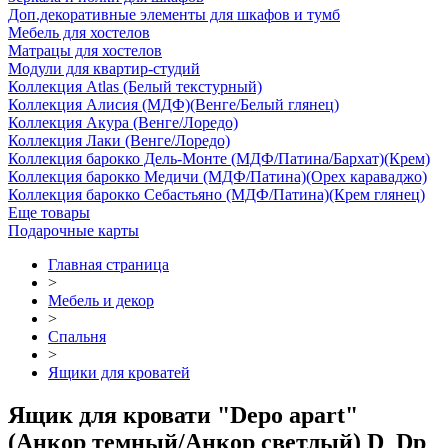
Доп.декоративные элементы для шкафов и тумб
Мебель для хостелов
Матрацы для хостелов
Модули для квартир-студий
Коллекция Atlas (Белый текстурный)
Коллекция Алисия (МДФ)(Венге/Белый глянец)
Коллекция Акура (Венге/Лоредо)
Коллекция Лаки (Венге/Лоредо)
Коллекция барокко Дель-Монте (МДФ/Патина/Бархат)(Крем)
Коллекция барокко Медичи (МДФ/Патина)(Орех караваджо)
Коллекция барокко Себастьяно (МДФ/Патина)(Крем глянец)
Еще товары
Подарочные карты
Главная страница
>
Мебель и декор
>
Спальня
>
Ящики для кроватей
Ящик для кровати "Depo apart"
(Анкор темный/Анкор светлый) D_Dp