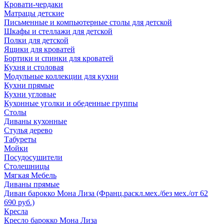
Кровати-чердаки
Матрацы детские
Письменные и компьютерные столы для детской
Шкафы и стеллажи для детской
Полки для детской
Ящики для кроватей
Бортики и спинки для кроватей
Кухня и столовая
Модульные коллекции для кухни
Кухни прямые
Кухни угловые
Кухонные уголки и обеденные группы
Столы
Диваны кухонные
Стулья дерево
Табуреты
Мойки
Посудосушители
Столешницы
Мягкая Мебель
Диваны прямые
Диван барокко Мона Лиза (Франц.раскл.мех./без мех./от 62
690 руб.)
Кресла
Кресло барокко Мона Лиза