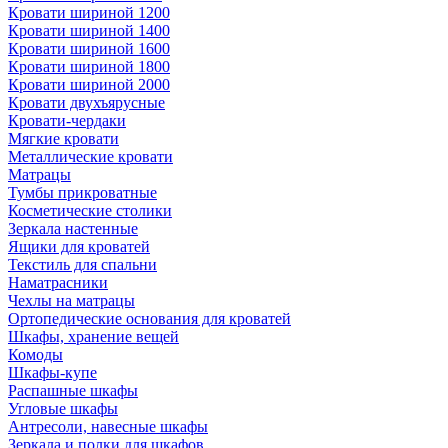
Кровати шириной 1200
Кровати шириной 1400
Кровати шириной 1600
Кровати шириной 1800
Кровати шириной 2000
Кровати двухъярусные
Кровати-чердаки
Мягкие кровати
Металлические кровати
Матрацы
Тумбы прикроватные
Косметические столики
Зеркала настенные
Ящики для кроватей
Текстиль для спальни
Наматрасники
Чехлы на матрацы
Ортопедические основания для кроватей
Шкафы, хранение вещей
Комоды
Шкафы-купе
Распашные шкафы
Угловые шкафы
Антресоли, навесные шкафы
Зеркала и полки для шкафов