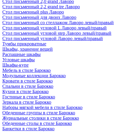
Стол письменный 2,0 grand Лаворо
Стол письменный 2,2 grand tre Лаворо
Стол письменный plus Лаворо
Стол письменный для двоих Лаворо
Стол письменный со стеллажом Лаворо левый/правый
Стол письменный угловой L Лаворо левый/правый
Стол письменный угловой step Лаворо левый/правый
Стол письменный угловой Лаворо левый/правый
Тумбы прикроватные
Шкафы, хранение вещей
Распашные шкафы
Угловые шкафы
Шкафы-купе
Мебель в стиле Барокко
Модульные коллекции Барокко
Кровати в стиле Барокко
Спальни в стиле Барокко
Кухни в стиле Барокко
Гостиные в стиле Барокко
Зеркала в стиле Барокко
Наборы мягкой мебели в стиле Барокко
Обеденные группы в стиле Барокко
Журнальные столики в стиле Барокко
Обеденные столы в стиле Барокко
Банкетки в стиле Барокко