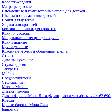
Кровати-чердаки
Матрацы детские
Письменные и компьютерные столы для детской
Шкафы и стеллажи для детской
Полки для детской
Ящики для кроватей
Бортики и спинки для кроватей
Кухня и столовая
Модульные коллекции для кухни
Кухни прямые
Кухни угловые
Кухонные уголки и обеденные группы
Столы
Диваны кухонные
Стулья дерево
Табуреты
Мойки
Посудосушители
Столешницы
Мягкая Мебель
Диваны прямые
Диван барокко Мона Лиза (Франц.раскл.мех./без мех./от 62 690 
Кресла
Кресло барокко Мона Лиза
Банкетки