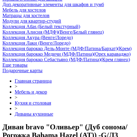
Доп.декоративные элементы для шкафов и тумб
Мебель для хостелов
Матрацы для хостелов
Модули для квартир-студий
Коллекция Atlas (Белый текстурный)
Коллекция Алисия (МДФ)(Венге/Белый глянец)
Коллекция Акура (Венге/Лоредо)
Коллекция Лаки (Венге/Лоредо)
Коллекция барокко Дель-Монте (МДФ/Патина/Бархат)(Крем)
Коллекция барокко Медичи (МДФ/Патина)(Орех караваджо)
Коллекция барокко Себастьяно (МДФ/Патина)(Крем глянец)
Еще товары
Подарочные карты
Главная страница
>
Мебель и декор
>
Кухня и столовая
>
Диваны кухонные
Диван bravo "Оливьер" (Дуб сонома/
Рогожка Bahama Hazel (AT)) -G/Л3