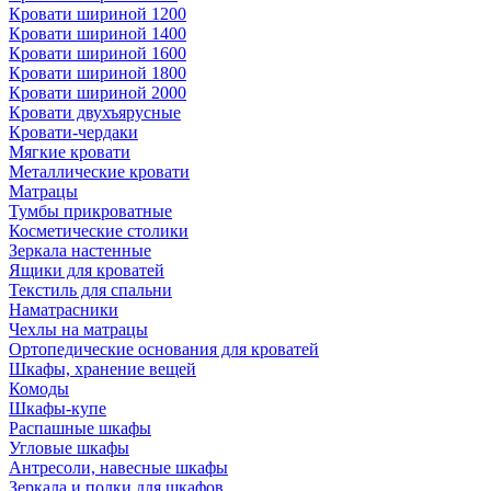
Кровати шириной 1200
Кровати шириной 1400
Кровати шириной 1600
Кровати шириной 1800
Кровати шириной 2000
Кровати двухъярусные
Кровати-чердаки
Мягкие кровати
Металлические кровати
Матрацы
Тумбы прикроватные
Косметические столики
Зеркала настенные
Ящики для кроватей
Текстиль для спальни
Наматрасники
Чехлы на матрацы
Ортопедические основания для кроватей
Шкафы, хранение вещей
Комоды
Шкафы-купе
Распашные шкафы
Угловые шкафы
Антресоли, навесные шкафы
Зеркала и полки для шкафов