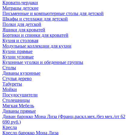
Кровати-чердаки
Матрацы детские
Письменные и компьютерные столы для детской
Шкафы и стеллажи для детской
Полки для детской
Ящики для кроватей
Бортики и спинки для кроватей
Кухня и столовая
Модульные коллекции для кухни
Кухни прямые
Кухни угловые
Кухонные уголки и обеденные группы
Столы
Диваны кухонные
Стулья дерево
Табуреты
Мойки
Посудосушители
Столешницы
Мягкая Мебель
Диваны прямые
Диван барокко Мона Лиза (Франц.раскл.мех./без мех./от 62
690 руб.)
Кресла
Кресло барокко Мона Лиза