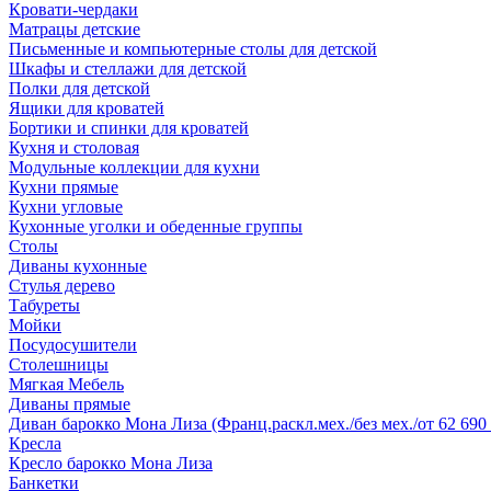
Кровати-чердаки
Матрацы детские
Письменные и компьютерные столы для детской
Шкафы и стеллажи для детской
Полки для детской
Ящики для кроватей
Бортики и спинки для кроватей
Кухня и столовая
Модульные коллекции для кухни
Кухни прямые
Кухни угловые
Кухонные уголки и обеденные группы
Столы
Диваны кухонные
Стулья дерево
Табуреты
Мойки
Посудосушители
Столешницы
Мягкая Мебель
Диваны прямые
Диван барокко Мона Лиза (Франц.раскл.мех./без мех./от 62 690 
Кресла
Кресло барокко Мона Лиза
Банкетки