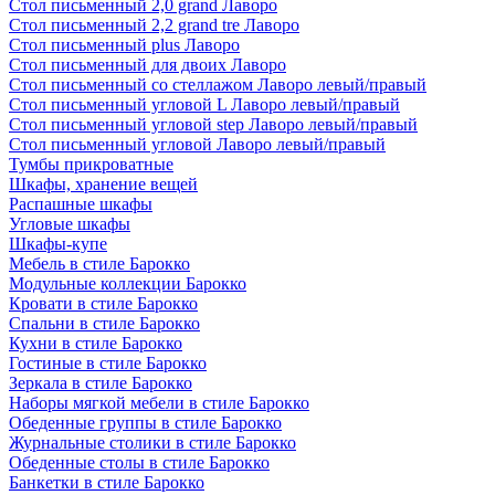
Стол письменный 2,0 grand Лаворо
Стол письменный 2,2 grand tre Лаворо
Стол письменный plus Лаворо
Стол письменный для двоих Лаворо
Стол письменный со стеллажом Лаворо левый/правый
Стол письменный угловой L Лаворо левый/правый
Стол письменный угловой step Лаворо левый/правый
Стол письменный угловой Лаворо левый/правый
Тумбы прикроватные
Шкафы, хранение вещей
Распашные шкафы
Угловые шкафы
Шкафы-купе
Мебель в стиле Барокко
Модульные коллекции Барокко
Кровати в стиле Барокко
Спальни в стиле Барокко
Кухни в стиле Барокко
Гостиные в стиле Барокко
Зеркала в стиле Барокко
Наборы мягкой мебели в стиле Барокко
Обеденные группы в стиле Барокко
Журнальные столики в стиле Барокко
Обеденные столы в стиле Барокко
Банкетки в стиле Барокко