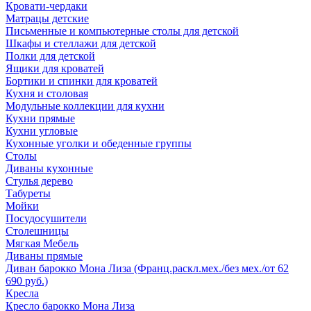
Кровати-чердаки
Матрацы детские
Письменные и компьютерные столы для детской
Шкафы и стеллажи для детской
Полки для детской
Ящики для кроватей
Бортики и спинки для кроватей
Кухня и столовая
Модульные коллекции для кухни
Кухни прямые
Кухни угловые
Кухонные уголки и обеденные группы
Столы
Диваны кухонные
Стулья дерево
Табуреты
Мойки
Посудосушители
Столешницы
Мягкая Мебель
Диваны прямые
Диван барокко Мона Лиза (Франц.раскл.мех./без мех./от 62
690 руб.)
Кресла
Кресло барокко Мона Лиза