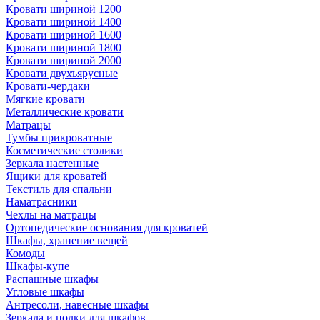
Кровати шириной 1200
Кровати шириной 1400
Кровати шириной 1600
Кровати шириной 1800
Кровати шириной 2000
Кровати двухъярусные
Кровати-чердаки
Мягкие кровати
Металлические кровати
Матрацы
Тумбы прикроватные
Косметические столики
Зеркала настенные
Ящики для кроватей
Текстиль для спальни
Наматрасники
Чехлы на матрацы
Ортопедические основания для кроватей
Шкафы, хранение вещей
Комоды
Шкафы-купе
Распашные шкафы
Угловые шкафы
Антресоли, навесные шкафы
Зеркала и полки для шкафов