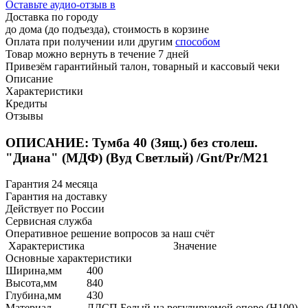
Оставьте аудио-отзыв в
Доставка по городу
до дома (до подъезда), стоимость
в корзине
Оплата при получении или другим
способом
Товар можно вернуть в течение 7 дней
Привезём гарантийный талон, товарный и кассовый чеки
Описание
Характеристики
Кредиты
Отзывы
ОПИСАНИЕ: Тумба 40 (3ящ.) без столеш.
"Диана" (МДФ) (Вуд Светлый) /Gnt/Pr/М21
Гарантия 24 месяца
Гарантия на доставку
Действует по России
Сервисная служба
Оперативное решение вопросов за наш счёт
Характеристика
Значение
Основные характеристики
Ширина,мм
400
Высота,мм
840
Глубина,мм
430
Материал
ЛДСП Белый на регулируемой опоре (H100)