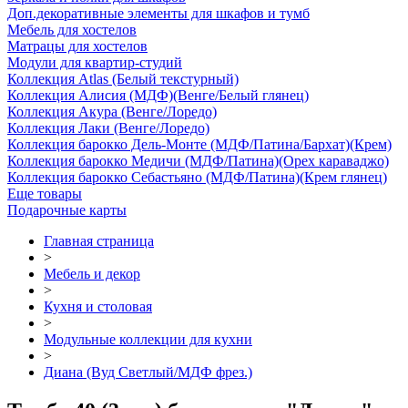
Доп.декоративные элементы для шкафов и тумб
Мебель для хостелов
Матрацы для хостелов
Модули для квартир-студий
Коллекция Atlas (Белый текстурный)
Коллекция Алисия (МДФ)(Венге/Белый глянец)
Коллекция Акура (Венге/Лоредо)
Коллекция Лаки (Венге/Лоредо)
Коллекция барокко Дель-Монте (МДФ/Патина/Бархат)(Крем)
Коллекция барокко Медичи (МДФ/Патина)(Орех караваджо)
Коллекция барокко Себастьяно (МДФ/Патина)(Крем глянец)
Еще товары
Подарочные карты
Главная страница
>
Мебель и декор
>
Кухня и столовая
>
Модульные коллекции для кухни
>
Диана (Вуд Светлый/МДФ фрез.)