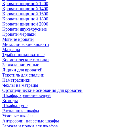
Кровати шириной 1200
Кровати шириной 1400
Кровати шириной 1600
Кровати шириной 1800
Кровати шириной 2000
Кровати двухъярусные
Кровати-чердаки
Мягкие кровати
Металлические кровати
Матрацы
Тумбы прикроватные
Косметические столики
Зеркала настенные
Ящики для кроватей
Текстиль для спальни
Наматрасники
Чехлы на матрацы
Ортопедические основания для кроватей
Шкафы, хранение вещей
Комоды
Шкафы-купе
Распашные шкафы
Угловые шкафы
Антресоли, навесные шкафы
Зеркала и полки для шкафов