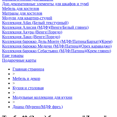
Доп.декоративные элементы для шкафов и тумб
Мебель для хостелов
Матрацы для хостелов
Модули для квартир-студий
Коллекция Atlas (Белый текстурный)
Коллекция Алисия (МДФ)(Венге/Белый глянец)
Коллекция Акура (Венге/Лоредо)
Коллекция Лаки (Венге/Лоредо)
Коллекция барокко Дель-Монте (МДФ/Патина/Бархат)(Крем)
Коллекция барокко Медичи (МДФ/Патина)(Орех караваджо)
Коллекция барокко Себастьяно (МДФ/Патина)(Крем глянец)
Еще товары
Подарочные карты
Главная страница
>
Мебель и декор
>
Кухня и столовая
>
Модульные коллекции для кухни
>
Диана (Мурено/МДФ фрез.)