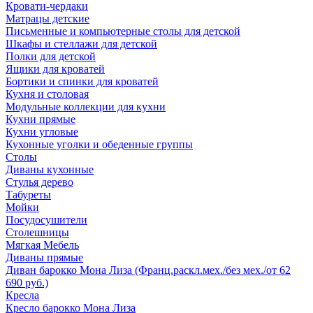
Кровати-чердаки
Матрацы детские
Письменные и компьютерные столы для детской
Шкафы и стеллажи для детской
Полки для детской
Ящики для кроватей
Бортики и спинки для кроватей
Кухня и столовая
Модульные коллекции для кухни
Кухни прямые
Кухни угловые
Кухонные уголки и обеденные группы
Столы
Диваны кухонные
Стулья дерево
Табуреты
Мойки
Посудосушители
Столешницы
Мягкая Мебель
Диваны прямые
Диван барокко Мона Лиза (Франц.раскл.мех./без мех./от 62
690 руб.)
Кресла
Кресло барокко Мона Лиза