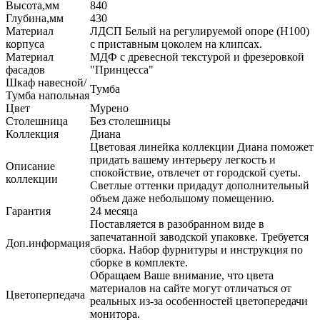
Высота,мм
840
Глубина,мм
430
Материал
ЛДСП Белый на регулируемой опоре (H100)
корпуса
с приставным цоколем на клипсах.
Материал
МДФ с древесной текстурой и фрезеровкой
фасадов
"Принцесса"
Шкаф навесной/
Тумба
Тумба напольная
Цвет
Мурено
Столешница
Без столешницы
Коллекция
Диана
Цветовая линейка коллекции Диана поможет
придать вашему интерьеру легкость и
Описание
спокойствие, отвлечет от городской суеты.
коллекции
Светлые оттенки придадут дополнительный
объем даже небольшому помещению.
Гарантия
24 месяца
Поставляется в разобранном виде в
запечатанной заводской упаковке. Требуется
Доп.информация
сборка. Набор фурнитуры и инструкция по
сборке в комплекте.
Обращаем Ваше внимание, что цвета
материалов на сайте могут отличаться от
Цветоперпедача
реальных из-за особенностей цветопередачи
монитора.