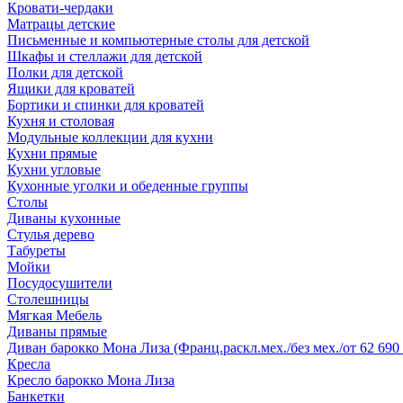
Кровати-чердаки
Матрацы детские
Письменные и компьютерные столы для детской
Шкафы и стеллажи для детской
Полки для детской
Ящики для кроватей
Бортики и спинки для кроватей
Кухня и столовая
Модульные коллекции для кухни
Кухни прямые
Кухни угловые
Кухонные уголки и обеденные группы
Столы
Диваны кухонные
Стулья дерево
Табуреты
Мойки
Посудосушители
Столешницы
Мягкая Мебель
Диваны прямые
Диван барокко Мона Лиза (Франц.раскл.мех./без мех./от 62 690 
Кресла
Кресло барокко Мона Лиза
Банкетки