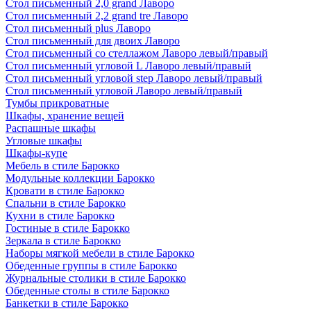
Стол письменный 2,0 grand Лаворо
Стол письменный 2,2 grand tre Лаворо
Стол письменный plus Лаворо
Стол письменный для двоих Лаворо
Стол письменный со стеллажом Лаворо левый/правый
Стол письменный угловой L Лаворо левый/правый
Стол письменный угловой step Лаворо левый/правый
Стол письменный угловой Лаворо левый/правый
Тумбы прикроватные
Шкафы, хранение вещей
Распашные шкафы
Угловые шкафы
Шкафы-купе
Мебель в стиле Барокко
Модульные коллекции Барокко
Кровати в стиле Барокко
Спальни в стиле Барокко
Кухни в стиле Барокко
Гостиные в стиле Барокко
Зеркала в стиле Барокко
Наборы мягкой мебели в стиле Барокко
Обеденные группы в стиле Барокко
Журнальные столики в стиле Барокко
Обеденные столы в стиле Барокко
Банкетки в стиле Барокко