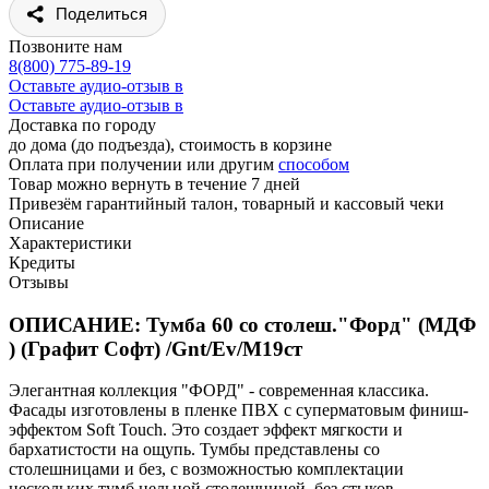
Поделиться
Позвоните нам
8(800) 775-89-19
Оставьте аудио-отзыв в
Оставьте аудио-отзыв в
Доставка по городу
до дома (до подъезда), стоимость
в корзине
Оплата при получении или другим
способом
Товар можно вернуть в течение 7 дней
Привезём гарантийный талон, товарный и кассовый чеки
Описание
Характеристики
Кредиты
Отзывы
ОПИСАНИЕ: Тумба 60 со столеш."Форд" (МДФ
) (Графит Софт) /Gnt/Ev/М19ст
Элегантная коллекция "ФОРД" - современная классика.
Фасады изготовлены в пленке ПВХ с суперматовым финиш-
эффектом Soft Touch. Это создает эффект мягкости и
бархатистости на ощупь. Тумбы представлены со
столешницами и без, с возможностью комплектации
нескольких тумб цельной столешницей, без стыков.