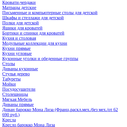
Кровати-чердаки
Матрацы детские
Письменные и компьютерные столы для детской
Шкафы и стеллажи для детской
Полки для детской
Ящики для кроватей
Бортики и спинки для кроватей
Кухня и столовая
Модульные коллекции для кухни
Кухни прямые
Кухни угловые
Кухонные уголки и обеденные группы
Столы
Диваны кухонные
Стулья дерево
Табуреты
Мойки
Посудосушители
Столешницы
Мягкая Мебель
Диваны прямые
Диван барокко Мона Лиза (Франц.раскл.мех./без мех./от 62
690 руб.)
Кресла
Кресло барокко Мона Лиза