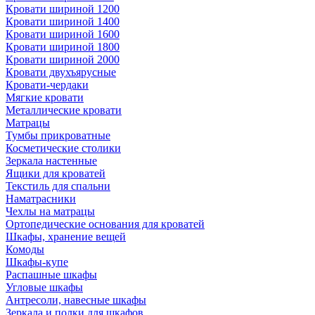
Кровати шириной 1200
Кровати шириной 1400
Кровати шириной 1600
Кровати шириной 1800
Кровати шириной 2000
Кровати двухъярусные
Кровати-чердаки
Мягкие кровати
Металлические кровати
Матрацы
Тумбы прикроватные
Косметические столики
Зеркала настенные
Ящики для кроватей
Текстиль для спальни
Наматрасники
Чехлы на матрацы
Ортопедические основания для кроватей
Шкафы, хранение вещей
Комоды
Шкафы-купе
Распашные шкафы
Угловые шкафы
Антресоли, навесные шкафы
Зеркала и полки для шкафов