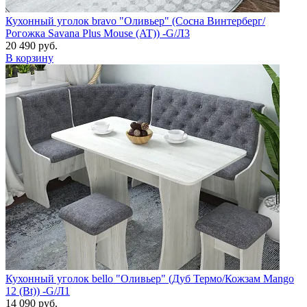
Кухонный уголок bravo "Оливьер" (Сосна Винтерберг/
Рогожка Savana Plus Mouse (AT)) -G/Л3
20 490 руб.
В корзину
Кухонный уголок bello "Оливьер" (Дуб Термо/Кожзам Mango
12 (Bt)) -G/Л1
14 090 руб.