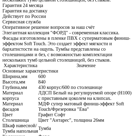
Гарантия 24 месяца
Гарантия на доставку
Действует по России
Сервисная служба
Оперативное решение вопросов за наш счёт
Элегантная коллекция "ФОРД" - современная классика.
Фасады изготовлены в пленке ПВХ с суперматовым финиш-
эффектом Soft Touch. Это создает эффект мягкости и
бархатистости на ощупь. Тумбы представлены со
столешницами и без, с возможностью комплектации
нескольких тумб цельной столешницей, без стыков.
Характеристика
Значение
Основные характеристики
Ширина,мм
600
Высота,мм
840
Глубина,мм
430 корпус/600 по столешнице
Материал
ЛДСП Белый на регулируемой опоре (H100)
корпуса
с приставным цоколем на клипсах.
Материал
МДФ супер матовый финиш-эффект Soft
фасадов
Touch/Фрезеровка "Ева"
Цвет
Графит Софт
Столешница
Цвет "Антарес", толщина 26мм
Шкаф навесной/
Тумба
Тумба напольная