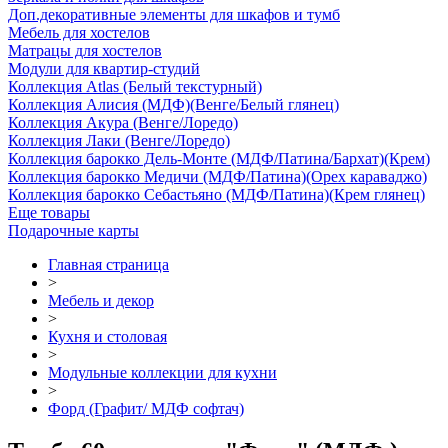
Доп.декоративные элементы для шкафов и тумб
Мебель для хостелов
Матрацы для хостелов
Модули для квартир-студий
Коллекция Atlas (Белый текстурный)
Коллекция Алисия (МДФ)(Венге/Белый глянец)
Коллекция Акура (Венге/Лоредо)
Коллекция Лаки (Венге/Лоредо)
Коллекция барокко Дель-Монте (МДФ/Патина/Бархат)(Крем)
Коллекция барокко Медичи (МДФ/Патина)(Орех караваджо)
Коллекция барокко Себастьяно (МДФ/Патина)(Крем глянец)
Еще товары
Подарочные карты
Главная страница
>
Мебель и декор
>
Кухня и столовая
>
Модульные коллекции для кухни
>
Форд (Графит/ МДФ софтач)