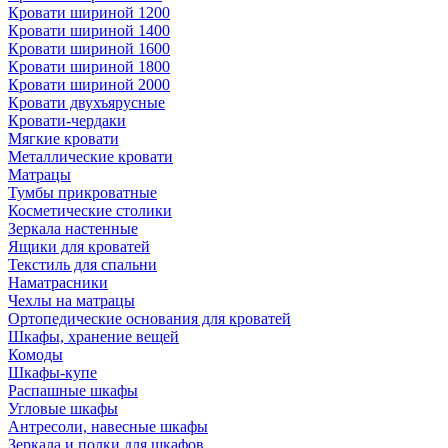
Кровати шириной 1200
Кровати шириной 1400
Кровати шириной 1600
Кровати шириной 1800
Кровати шириной 2000
Кровати двухъярусные
Кровати-чердаки
Мягкие кровати
Металлические кровати
Матрацы
Тумбы прикроватные
Косметические столики
Зеркала настенные
Ящики для кроватей
Текстиль для спальни
Наматрасники
Чехлы на матрацы
Ортопедические основания для кроватей
Шкафы, хранение вещей
Комоды
Шкафы-купе
Распашные шкафы
Угловые шкафы
Антресоли, навесные шкафы
Зеркала и полки для шкафов