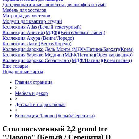
Доп.декоративные элементы для шкафов и тумб
Мебель для хостелов
Матрацы для хостелов
Модули для квартир-студий
Коллекция Atlas (Белый текстурный)
Коллекция Алисия (МДФ)(Венге/Белый глянец)
Коллекция Акура (Венге/Лоредо)
Коллекция Лаки (Венге/Лоредо)
Коллекция барокко Дель-Монте (МДФ/Патина/Бархат)(Крем)
Коллекция барокко Медичи (МДФ/Патина)(Орех караваджо)
Коллекция барокко Себастьяно (МДФ/Патина)(Крем глянец)
Еще товары
Подарочные карты
Главная страница
>
Мебель и декор
>
Детская и подростковая
>
Коллекция Лаворо (Белый/Серенити)
Стол письменный 2,2 grand tre
"Лаворо" (Белый / Серенити) D