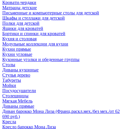
Кровати-чердаки
Матрацы детские
Письменные и компьютерные столы для детской
Шкафы и стеллажи для детской
Полки для детской
Ящики для кроватей
Бортики и спинки для кроватей
Кухня и столовая
Модульные коллекции для кухни
Кухни прямые
Кухни угловые
Кухонные уголки и обеденные группы
Столы
Диваны кухонные
Стулья дерево
Табуреты
Мойки
Посудосушители
Столешницы
Мягкая Мебель
Диваны прямые
Диван барокко Мона Лиза (Франц.раскл.мех./без мех./от 62
690 руб.)
Кресла
Кресло барокко Мона Лиза