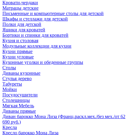
Кровати-чердаки
Матрацы детские
Письменные и компьютерные столы для детской
Шкафы и стеллажи для детской
Полки для детской
Ящики для кроватей
Бортики и спинки для кроватей
Кухня и столовая
Модульные коллекции для кухни
Кухни прямые
Кухни угловые
Кухонные уголки и обеденные группы
Столы
Диваны кухонные
Стулья дерево
Табуреты
Мойки
Посудосушители
Столешницы
Мягкая Мебель
Диваны прямые
Диван барокко Мона Лиза (Франц.раскл.мех./без мех./от 62
690 руб.)
Кресла
Кресло барокко Мона Лиза