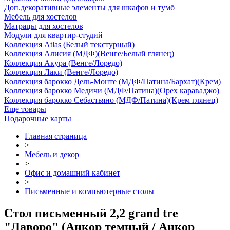
Доп.декоративные элементы для шкафов и тумб
Мебель для хостелов
Матрацы для хостелов
Модули для квартир-студий
Коллекция Atlas (Белый текстурный)
Коллекция Алисия (МДФ)(Венге/Белый глянец)
Коллекция Акура (Венге/Лоредо)
Коллекция Лаки (Венге/Лоредо)
Коллекция барокко Дель-Монте (МДФ/Патина/Бархат)(Крем)
Коллекция барокко Медичи (МДФ/Патина)(Орех караваджо)
Коллекция барокко Себастьяно (МДФ/Патина)(Крем глянец)
Еще товары
Подарочные карты
Главная страница
>
Мебель и декор
>
Офис и домашний кабинет
>
Письменные и компьютерные столы
Стол письменный 2,2 grand tre
"Лаворо" (Анкор темный / Анкор