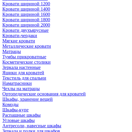
Кровати шириной 1200
Кровати шириной 1400
Кровати шириной 1600
Кровати шириной 1800
Кровати шириной 2000
Кровати двухъярусные
Кровати-чердаки
Мягкие кровати
Металлические кровати
Матрацы
Тумбы прикроватные
Косметические столики
Зеркала настенные
Ящики для кроватей
Текстиль для спальни
Наматрасники
Чехлы на матрацы
Ортопедические основания для кроватей
Шкафы, хранение вещей
Комоды
Шкафы-купе
Распашные шкафы
Угловые шкафы
Антресоли, навесные шкафы
Зеркала и полки для шкафов