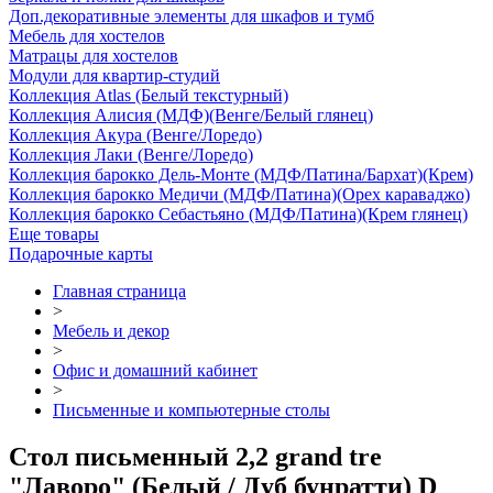
Доп.декоративные элементы для шкафов и тумб
Мебель для хостелов
Матрацы для хостелов
Модули для квартир-студий
Коллекция Atlas (Белый текстурный)
Коллекция Алисия (МДФ)(Венге/Белый глянец)
Коллекция Акура (Венге/Лоредо)
Коллекция Лаки (Венге/Лоредо)
Коллекция барокко Дель-Монте (МДФ/Патина/Бархат)(Крем)
Коллекция барокко Медичи (МДФ/Патина)(Орех караваджо)
Коллекция барокко Себастьяно (МДФ/Патина)(Крем глянец)
Еще товары
Подарочные карты
Главная страница
>
Мебель и декор
>
Офис и домашний кабинет
>
Письменные и компьютерные столы
Стол письменный 2,2 grand tre
"Лаворо" (Белый / Дуб бунратти) D