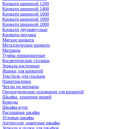
Кровати шириной 1200
Кровати шириной 1400
Кровати шириной 1600
Кровати шириной 1800
Кровати шириной 2000
Кровати двухъярусные
Кровати-чердаки
Мягкие кровати
Металлические кровати
Матрацы
Тумбы прикроватные
Косметические столики
Зеркала настенные
Ящики для кроватей
Текстиль для спальни
Наматрасники
Чехлы на матрацы
Ортопедические основания для кроватей
Шкафы, хранение вещей
Комоды
Шкафы-купе
Распашные шкафы
Угловые шкафы
Антресоли, навесные шкафы
Зеркала и полки для шкафов