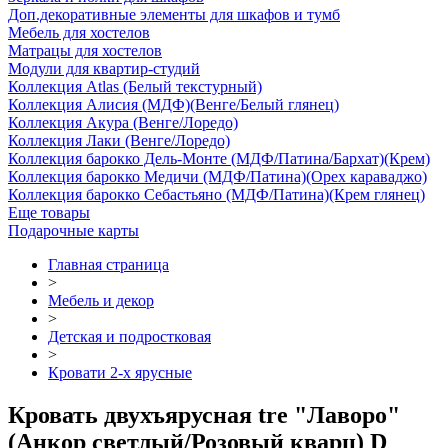
Доп.декоративные элементы для шкафов и тумб
Мебель для хостелов
Матрацы для хостелов
Модули для квартир-студий
Коллекция Atlas (Белый текстурный)
Коллекция Алисия (МДФ)(Венге/Белый глянец)
Коллекция Акура (Венге/Лоредо)
Коллекция Лаки (Венге/Лоредо)
Коллекция барокко Дель-Монте (МДФ/Патина/Бархат)(Крем)
Коллекция барокко Медичи (МДФ/Патина)(Орех караваджо)
Коллекция барокко Себастьяно (МДФ/Патина)(Крем глянец)
Еще товары
Подарочные карты
Главная страница
>
Мебель и декор
>
Детская и подростковая
>
Кровати 2-х ярусные
Кровать двухъярусная tre "Лаворо"
(Анкор светлый/Розовый кварц) D