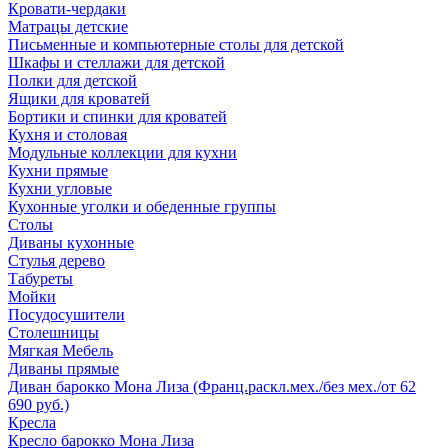
Кровати-чердаки
Матрацы детские
Письменные и компьютерные столы для детской
Шкафы и стеллажи для детской
Полки для детской
Ящики для кроватей
Бортики и спинки для кроватей
Кухня и столовая
Модульные коллекции для кухни
Кухни прямые
Кухни угловые
Кухонные уголки и обеденные группы
Столы
Диваны кухонные
Стулья дерево
Табуреты
Мойки
Посудосушители
Столешницы
Мягкая Мебель
Диваны прямые
Диван барокко Мона Лиза (Франц.раскл.мех./без мех./от 62
690 руб.)
Кресла
Кресло барокко Мона Лиза