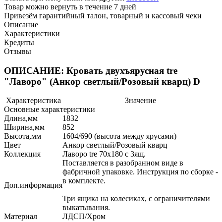
Товар можно вернуть в течение 7 дней
Привезём гарантийный талон, товарный и кассовый чеки
Описание
Характеристики
Кредиты
Отзывы
ОПИСАНИЕ: Кровать двухъярусная tre
"Лаворо" (Анкор светлый/Розовый кварц) D
Характеристика
Значение
Основные характеристики
Длина,мм
1832
Ширина,мм
852
Высота,мм
1604/690 (высота между ярусами)
Цвет
Анкор светлый/Розовый кварц
Коллекция
Лаворо tre 70х180 с 3ящ.
Поставляется в разобранном виде в
фабричной упаковке. Инструкция по сборке -
в комплекте.
Доп.информация
Три ящика на колесиках, с ограничителями
выкатывания.
Материал
ЛДСП/Хром