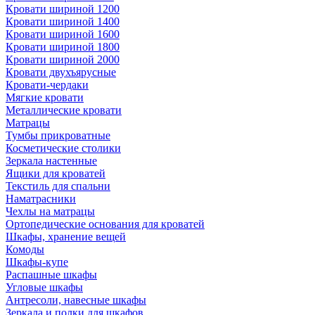
Кровати шириной 1200
Кровати шириной 1400
Кровати шириной 1600
Кровати шириной 1800
Кровати шириной 2000
Кровати двухъярусные
Кровати-чердаки
Мягкие кровати
Металлические кровати
Матрацы
Тумбы прикроватные
Косметические столики
Зеркала настенные
Ящики для кроватей
Текстиль для спальни
Наматрасники
Чехлы на матрацы
Ортопедические основания для кроватей
Шкафы, хранение вещей
Комоды
Шкафы-купе
Распашные шкафы
Угловые шкафы
Антресоли, навесные шкафы
Зеркала и полки для шкафов