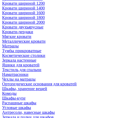
Кровати шириной 1200
Кровати шириной 1400
Кровати шириной 1600
Кровати шириной 1800
Кровати шириной 2000
Кровати двухъярусные
Кровати-чердаки
Мягкие кровати
Металлические кровати
Матрацы
Тумбы прикроватные
Косметические столики
Зеркала настенные
Ящики для кроватей
Текстиль для спальни
Наматрасники
Чехлы на матрацы
Ортопедические основания для кроватей
Шкафы, хранение вещей
Комоды
Шкафы-купе
Распашные шкафы
Угловые шкафы
Антресоли, навесные шкафы
Зеркала и полки для шкафов