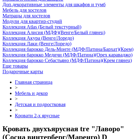
Доп.декоративные элементы для шкафов и тумб
Мебель для хостелов
Матрацы для хостелов
Модули для квартир-студий
Коллекция Atlas (Белый текстурный)
Коллекция Алисия (МДФ)(Венге/Белый глянец)
Коллекция Акура (Венге/Лоредо)
Коллекция Лаки (Венге/Лоредо)
Коллекция барокко Дель-Монте (МДФ/Патина/Бархат)(Крем)
Коллекция барокко Медичи (МДФ/Патина)(Орех караваджо)
Коллекция барокко Себастьяно (МДФ/Патина)(Крем глянец)
Еще товары
Подарочные карты
Главная страница
>
Мебель и декор
>
Детская и подростковая
>
Кровати 2-х ярусные
Кровать двухъярусная tre "Лаворо"
(Сосна винтерберг/Маренго) D