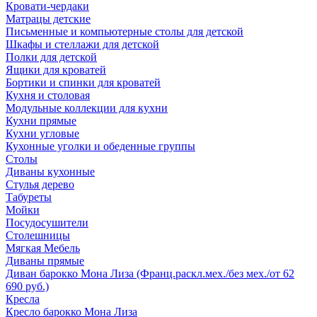
Кровати-чердаки
Матрацы детские
Письменные и компьютерные столы для детской
Шкафы и стеллажи для детской
Полки для детской
Ящики для кроватей
Бортики и спинки для кроватей
Кухня и столовая
Модульные коллекции для кухни
Кухни прямые
Кухни угловые
Кухонные уголки и обеденные группы
Столы
Диваны кухонные
Стулья дерево
Табуреты
Мойки
Посудосушители
Столешницы
Мягкая Мебель
Диваны прямые
Диван барокко Мона Лиза (Франц.раскл.мех./без мех./от 62
690 руб.)
Кресла
Кресло барокко Мона Лиза