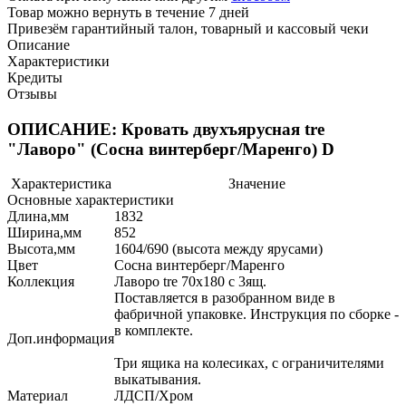
Товар можно вернуть в течение 7 дней
Привезём гарантийный талон, товарный и кассовый чеки
Описание
Характеристики
Кредиты
Отзывы
ОПИСАНИЕ: Кровать двухъярусная tre
"Лаворо" (Сосна винтерберг/Маренго) D
Характеристика
Значение
Основные характеристики
Длина,мм
1832
Ширина,мм
852
Высота,мм
1604/690 (высота между ярусами)
Цвет
Сосна винтерберг/Маренго
Коллекция
Лаворо tre 70х180 с 3ящ.
Поставляется в разобранном виде в
фабричной упаковке. Инструкция по сборке -
в комплекте.
Доп.информация
Три ящика на колесиках, с ограничителями
выкатывания.
Материал
ЛДСП/Хром