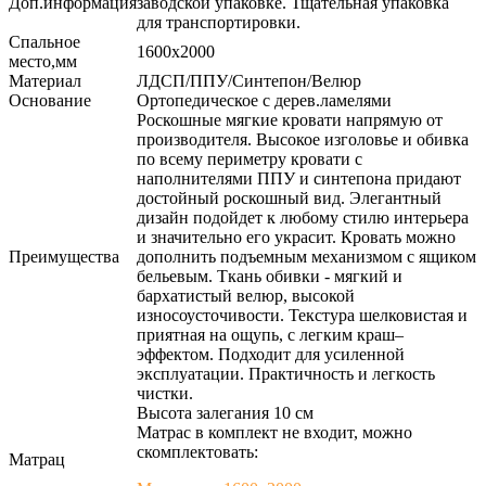
Доп.информация
заводской упаковке. Тщательная упаковка
для транспортировки.
Спальное
1600х2000
место,мм
Материал
ЛДСП/ППУ/Синтепон/Велюр
Основание
Ортопедическое с дерев.ламелями
Роскошные мягкие кровати напрямую от
производителя. Высокое изголовье и обивка
по всему периметру кровати с
наполнителями ППУ и синтепона придают
достойный роскошный вид. Элегантный
дизайн подойдет к любому стилю интерьера
и значительно его украсит. Кровать можно
Преимущества
дополнить подъемным механизмом с ящиком
бельевым. Ткань обивки - мягкий и
бархатистый велюр, высокой
износоусточивости. Текстура шелковистая и
приятная на ощупь, с легким краш–
эффектом. Подходит для усиленной
эксплуатации. Практичность и легкость
чистки.
Высота залегания 10 см
Матрас в комплект не входит, можно
скомплектовать:
Матрац