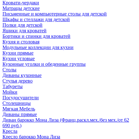
Кровати-чердаки
Матрацы детские
Письменные и компьютерные столы для детской
Шкафы и стеллажи для детской
Полки для детской
Ящики для кроватей
Бортики и спинки для кроватей
Кухня и столовая
Модульные коллекции для кухни
Кухни прямые
Кухни угловые
Кухонные уголки и обеденные группы
Столы
Диваны кухонные
Стулья дерево
Табуреты
Мойки
Посудосушители
Столешницы
Мягкая Мебель
Диваны прямые
Диван барокко Мона Лиза (Франц.раскл.мех./без мех./от 62
690 руб.)
Кресла
Кресло барокко Мона Лиза