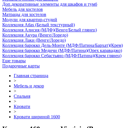
Доп.декоративные элементы для шкафов и тумб
Мебель для хостелов
Матрацы для хостелов
Модули для квартир-студий
Коллекция Atlas (Белый текстурный)
Коллекция Алисия (МДФ)(Венге/Белый глянец)
Коллекция Акура (Венге/Лоредо)
Коллекция Лаки (Венге/Лоредо)
Коллекция барокко Дель-Монте (МДФ/Патина/Бархат)(Крем)
Коллекция барокко Медичи (МДФ/Патина)(Орех караваджо)
Коллекция барокко Себастьяно (МДФ/Патина)(Крем глянец)
Еще товары
Подарочные карты
Главная страница
>
Мебель и декор
>
Спальня
>
Кровати
>
Кровати шириной 1600