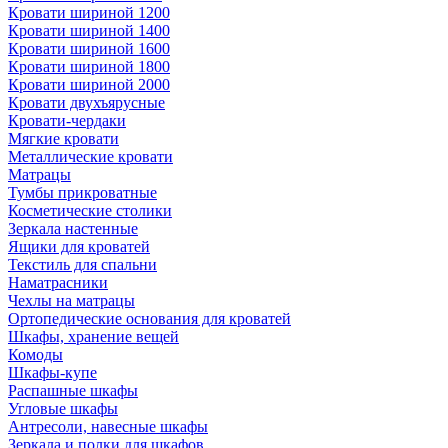
Кровати шириной 1200
Кровати шириной 1400
Кровати шириной 1600
Кровати шириной 1800
Кровати шириной 2000
Кровати двухъярусные
Кровати-чердаки
Мягкие кровати
Металлические кровати
Матрацы
Тумбы прикроватные
Косметические столики
Зеркала настенные
Ящики для кроватей
Текстиль для спальни
Наматрасники
Чехлы на матрацы
Ортопедические основания для кроватей
Шкафы, хранение вещей
Комоды
Шкафы-купе
Распашные шкафы
Угловые шкафы
Антресоли, навесные шкафы
Зеркала и полки для шкафов