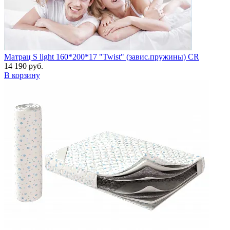
Матрац S light 160*200*17 "Twist" (завис.пружины) CR
14 190 руб.
В корзину