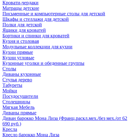
Кровати-чердаки
Матрацы детские
Письменные и компьютерные столы для детской
Шкафы и стеллажи для детской
Полки для детской
Ящики для кроватей
Бортики и спинки для кроватей
Кухня и столовая
Модульные коллекции для кухни
Кухни прямые
Кухни угловые
Кухонные уголки и обеденные группы
Столы
Диваны кухонные
Стулья дерево
Табуреты
Мойки
Посудосушители
Столешницы
Мягкая Мебель
Диваны прямые
Диван барокко Мона Лиза (Франц.раскл.мех./без мех./от 62
690 руб.)
Кресла
Кресло барокко Мона Лиза