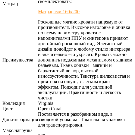
скомплектовать:
Матрац
Матрацами 160х200
Роскошные мягкие кровати напрямую от
производителя. Высокое изголовье и обивка
по всему периметру кровати с
наполнителями ППУ и синтепона придают
достойный роскошный вид. Элегантный
дизайн подойдет к любому стилю интерьера
и значительно его украсит. Кровать можно
Преимущества
дополнить подъемным механизмом с ящиком
бельевым. Ткань обивки - мягкий и
бархатистый велюр, высокой
износоусточивости. Текстура шелковистая и
приятная на ощупь, с легким краш–
эффектом. Подходит для усиленной
эксплуатации. Практичность и легкость
чистки.
Коллекция
Virginia
Цвет
Opera Coral
Поставляется в разобранном виде, в
Доп.информация
заводской упаковке. Тщательная упаковка
для транспортировки.
Макс.нагрузка