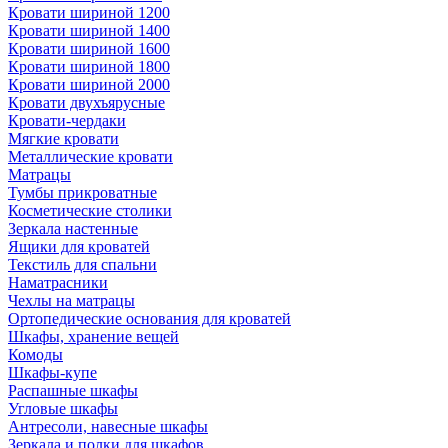
Кровати шириной 1200
Кровати шириной 1400
Кровати шириной 1600
Кровати шириной 1800
Кровати шириной 2000
Кровати двухъярусные
Кровати-чердаки
Мягкие кровати
Металлические кровати
Матрацы
Тумбы прикроватные
Косметические столики
Зеркала настенные
Ящики для кроватей
Текстиль для спальни
Наматрасники
Чехлы на матрацы
Ортопедические основания для кроватей
Шкафы, хранение вещей
Комоды
Шкафы-купе
Распашные шкафы
Угловые шкафы
Антресоли, навесные шкафы
Зеркала и полки для шкафов