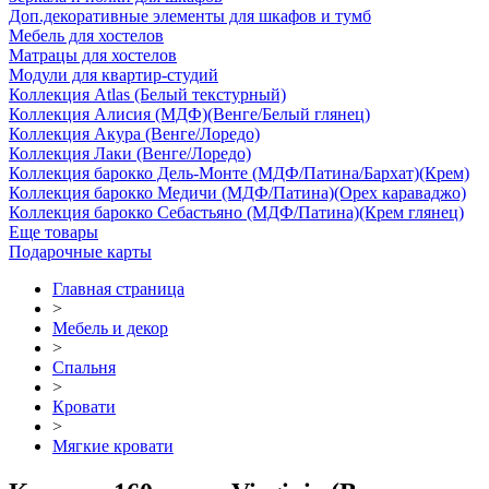
Доп.декоративные элементы для шкафов и тумб
Мебель для хостелов
Матрацы для хостелов
Модули для квартир-студий
Коллекция Atlas (Белый текстурный)
Коллекция Алисия (МДФ)(Венге/Белый глянец)
Коллекция Акура (Венге/Лоредо)
Коллекция Лаки (Венге/Лоредо)
Коллекция барокко Дель-Монте (МДФ/Патина/Бархат)(Крем)
Коллекция барокко Медичи (МДФ/Патина)(Орех караваджо)
Коллекция барокко Себастьяно (МДФ/Патина)(Крем глянец)
Еще товары
Подарочные карты
Главная страница
>
Мебель и декор
>
Спальня
>
Кровати
>
Мягкие кровати