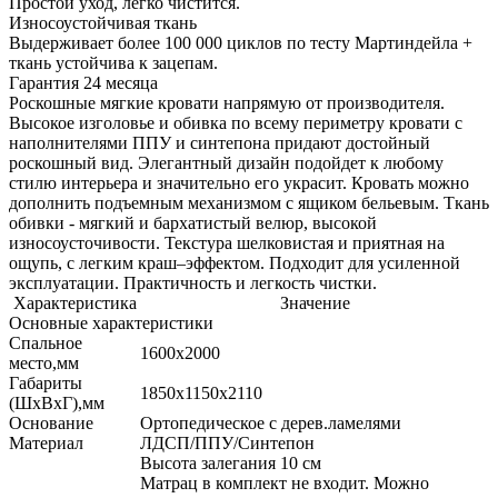
Простой уход, легко чистится.
Износоустойчивая ткань
Выдерживает более 100 000 циклов по тесту Мартиндейла +
ткань устойчива к зацепам.
Гарантия 24 месяца
Роскошные мягкие кровати напрямую от производителя.
Высокое изголовье и обивка по всему периметру кровати с
наполнителями ППУ и синтепона придают достойный
роскошный вид. Элегантный дизайн подойдет к любому
стилю интерьера и значительно его украсит. Кровать можно
дополнить подъемным механизмом с ящиком бельевым. Ткань
обивки - мягкий и бархатистый велюр, высокой
износоусточивости. Текстура шелковистая и приятная на
ощупь, с легким краш–эффектом. Подходит для усиленной
эксплуатации. Практичность и легкость чистки.
Характеристика
Значение
Основные характеристики
Спальное
1600х2000
место,мм
Габариты
1850х1150х2110
(ШхВхГ),мм
Основание
Ортопедическое с дерев.ламелями
Материал
ЛДСП/ППУ/Синтепон
Высота залегания 10 см
Матрац в комплект не входит. Можно