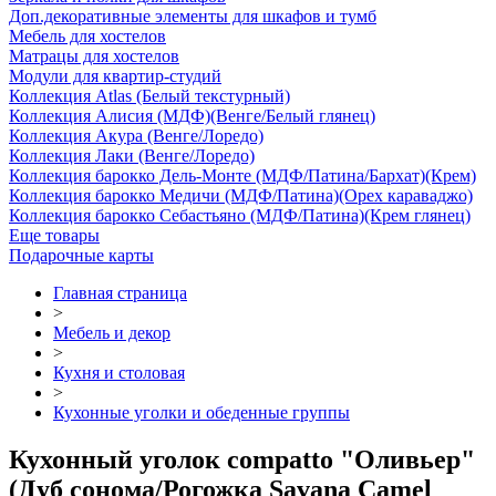
Доп.декоративные элементы для шкафов и тумб
Мебель для хостелов
Матрацы для хостелов
Модули для квартир-студий
Коллекция Atlas (Белый текстурный)
Коллекция Алисия (МДФ)(Венге/Белый глянец)
Коллекция Акура (Венге/Лоредо)
Коллекция Лаки (Венге/Лоредо)
Коллекция барокко Дель-Монте (МДФ/Патина/Бархат)(Крем)
Коллекция барокко Медичи (МДФ/Патина)(Орех караваджо)
Коллекция барокко Себастьяно (МДФ/Патина)(Крем глянец)
Еще товары
Подарочные карты
Главная страница
>
Мебель и декор
>
Кухня и столовая
>
Кухонные уголки и обеденные группы
Кухонный уголок compatto "Оливьер"
(Дуб сонома/Рогожка Savana Camel