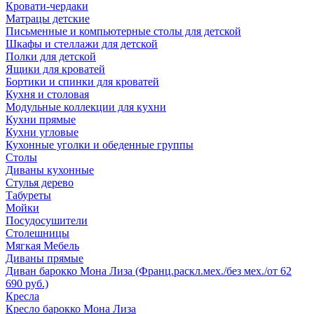
Кровати-чердаки
Матрацы детские
Письменные и компьютерные столы для детской
Шкафы и стеллажи для детской
Полки для детской
Ящики для кроватей
Бортики и спинки для кроватей
Кухня и столовая
Модульные коллекции для кухни
Кухни прямые
Кухни угловые
Кухонные уголки и обеденные группы
Столы
Диваны кухонные
Стулья дерево
Табуреты
Мойки
Посудосушители
Столешницы
Мягкая Мебель
Диваны прямые
Диван барокко Мона Лиза (Франц.раскл.мех./без мех./от 62
690 руб.)
Кресла
Кресло барокко Мона Лиза