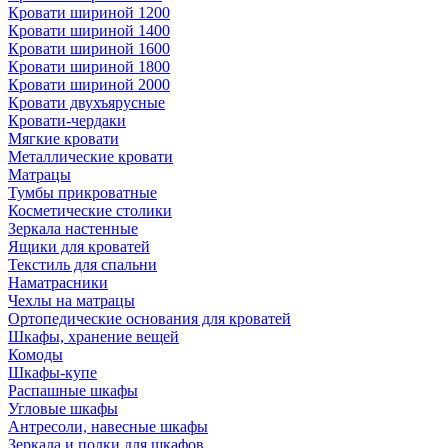
Кровати шириной 1200
Кровати шириной 1400
Кровати шириной 1600
Кровати шириной 1800
Кровати шириной 2000
Кровати двухъярусные
Кровати-чердаки
Мягкие кровати
Металлические кровати
Матрацы
Тумбы прикроватные
Косметические столики
Зеркала настенные
Ящики для кроватей
Текстиль для спальни
Наматрасники
Чехлы на матрацы
Ортопедические основания для кроватей
Шкафы, хранение вещей
Комоды
Шкафы-купе
Распашные шкафы
Угловые шкафы
Антресоли, навесные шкафы
Зеркала и полки для шкафов