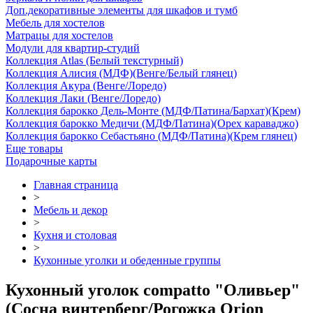
Доп.декоративные элементы для шкафов и тумб
Мебель для хостелов
Матрацы для хостелов
Модули для квартир-студий
Коллекция Atlas (Белый текстурный)
Коллекция Алисия (МДФ)(Венге/Белый глянец)
Коллекция Акура (Венге/Лоредо)
Коллекция Лаки (Венге/Лоредо)
Коллекция барокко Дель-Монте (МДФ/Патина/Бархат)(Крем)
Коллекция барокко Медичи (МДФ/Патина)(Орех караваджо)
Коллекция барокко Себастьяно (МДФ/Патина)(Крем глянец)
Еще товары
Подарочные карты
Главная страница
>
Мебель и декор
>
Кухня и столовая
>
Кухонные уголки и обеденные группы
Кухонный уголок compatto "Оливьер"
(Сосна винтерберг/Рогожка Orion