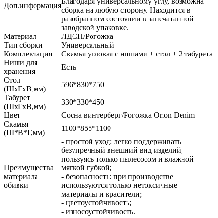
Благодаря универсальному углу, возможна
Доп.информация
сборка на любую сторону. Находится в
разобранном состоянии в запечатанной
заводской упаковке.
Материал
ЛДСП/Рогожка
Тип сборки
Универсальный
Комплектация
Скамья угловая с нишами + стол + 2 табурета
Ниши для
Есть
хранения
Стол
596*830*750
(ШхГхВ,мм)
Табурет
330*330*450
(ШхГхВ,мм)
Цвет
Сосна винтерберг/Рогожка Orion Denim
Скамья
1100*855*1100
(Ш*В*Г,мм)
- простой уход: легко поддерживать
безупречный внешний вид изделий,
пользуясь только пылесосом и влажной
Преимущества
мягкой губкой;
материала
- безопасность: при производстве
обивки
используются только нетоксичные
материалы и красители;
- цветоустойчивость;
- износоустойчивость.