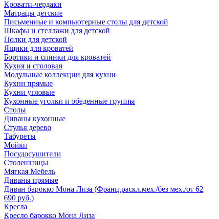
Кровати-чердаки
Матрацы детские
Письменные и компьютерные столы для детской
Шкафы и стеллажи для детской
Полки для детской
Ящики для кроватей
Бортики и спинки для кроватей
Кухня и столовая
Модульные коллекции для кухни
Кухни прямые
Кухни угловые
Кухонные уголки и обеденные группы
Столы
Диваны кухонные
Стулья дерево
Табуреты
Мойки
Посудосушители
Столешницы
Мягкая Мебель
Диваны прямые
Диван барокко Мона Лиза (Франц.раскл.мех./без мех./от 62
690 руб.)
Кресла
Кресло барокко Мона Лиза