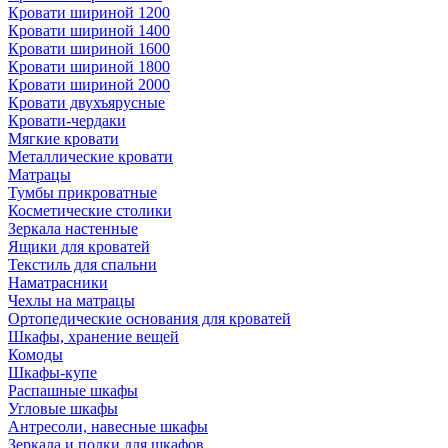
Кровати шириной 1200
Кровати шириной 1400
Кровати шириной 1600
Кровати шириной 1800
Кровати шириной 2000
Кровати двухъярусные
Кровати-чердаки
Мягкие кровати
Металлические кровати
Матрацы
Тумбы прикроватные
Косметические столики
Зеркала настенные
Ящики для кроватей
Текстиль для спальни
Наматрасники
Чехлы на матрацы
Ортопедические основания для кроватей
Шкафы, хранение вещей
Комоды
Шкафы-купе
Распашные шкафы
Угловые шкафы
Антресоли, навесные шкафы
Зеркала и полки для шкафов