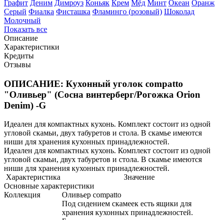
Графит
Деним
Димроуз
Коньяк
Крем
Мёд
Минт
Океан
Оранж
Серый
Фиалка
Фисташка
Фламинго (розовый)
Шоколад
Молочный
Показать все
Описание
Характеристики
Кредиты
Отзывы
ОПИСАНИЕ: Кухонный уголок compatto
"Оливьер" (Сосна винтерберг/Рогожка Orion
Denim) -G
Идеален для компактных кухонь. Комплект состоит из одной
угловой скамьи, двух табуретов и стола. В скамье имеются
ниши для хранения кухонных принадлежностей.
Идеален для компактных кухонь. Комплект состоит из одной
угловой скамьи, двух табуретов и стола. В скамье имеются
ниши для хранения кухонных принадлежностей.
Характеристика
Значение
Основные характеристики
Коллекция
Оливьер compatto
Под сидением скамеек есть ящики для
хранения кухонных принадлежностей.