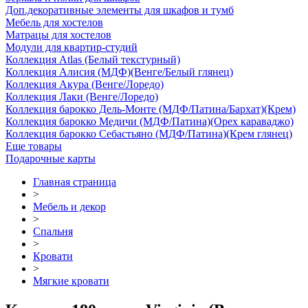
Доп.декоративные элементы для шкафов и тумб
Мебель для хостелов
Матрацы для хостелов
Модули для квартир-студий
Коллекция Atlas (Белый текстурный)
Коллекция Алисия (МДФ)(Венге/Белый глянец)
Коллекция Акура (Венге/Лоредо)
Коллекция Лаки (Венге/Лоредо)
Коллекция барокко Дель-Монте (МДФ/Патина/Бархат)(Крем)
Коллекция барокко Медичи (МДФ/Патина)(Орех караваджо)
Коллекция барокко Себастьяно (МДФ/Патина)(Крем глянец)
Еще товары
Подарочные карты
Главная страница
>
Мебель и декор
>
Спальня
>
Кровати
>
Мягкие кровати