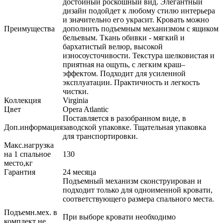
достойный роскошный вид. Элегантный
дизайн подойдет к любому стилю интерьера
и значительно его украсит. Кровать можно
Преимущества
дополнить подъемным механизмом с ящиком
бельевым. Ткань обивки - мягкий и
бархатистый велюр, высокой
износоусточивости. Текстура шелковистая и
приятная на ощупь, с легким краш–
эффектом. Подходит для усиленной
эксплуатации. Практичность и легкость
чистки.
Коллекция
Virginia
Цвет
Opera Atlantic
Поставляется в разобранном виде, в
Доп.информация
заводской упаковке. Тщательная упаковка
для транспортировки.
Макс.нагрузка
на 1 спальное
130
место,кг
Гарантия
24 месяца
Подъемный механизм сконструирован и
подходит только для одноименной кровати,
соответствующего размера спального места.
Подъемн.мех. в
При выборе кровати необходимо
комплект не