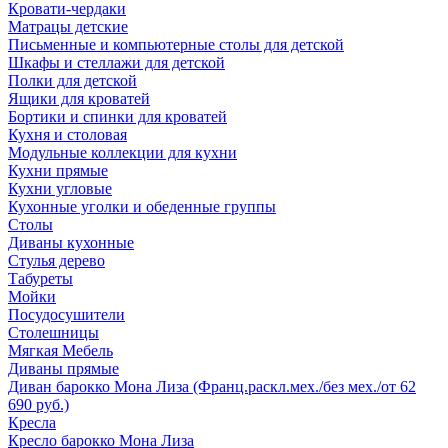
Кровати-чердаки
Матрацы детские
Письменные и компьютерные столы для детской
Шкафы и стеллажи для детской
Полки для детской
Ящики для кроватей
Бортики и спинки для кроватей
Кухня и столовая
Модульные коллекции для кухни
Кухни прямые
Кухни угловые
Кухонные уголки и обеденные группы
Столы
Диваны кухонные
Стулья дерево
Табуреты
Мойки
Посудосушители
Столешницы
Мягкая Мебель
Диваны прямые
Диван барокко Мона Лиза (Франц.раскл.мех./без мех./от 62
690 руб.)
Кресла
Кресло барокко Мона Лиза