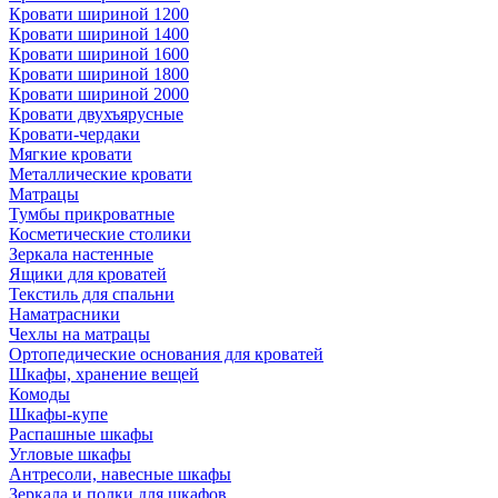
Кровати шириной 1200
Кровати шириной 1400
Кровати шириной 1600
Кровати шириной 1800
Кровати шириной 2000
Кровати двухъярусные
Кровати-чердаки
Мягкие кровати
Металлические кровати
Матрацы
Тумбы прикроватные
Косметические столики
Зеркала настенные
Ящики для кроватей
Текстиль для спальни
Наматрасники
Чехлы на матрацы
Ортопедические основания для кроватей
Шкафы, хранение вещей
Комоды
Шкафы-купе
Распашные шкафы
Угловые шкафы
Антресоли, навесные шкафы
Зеркала и полки для шкафов