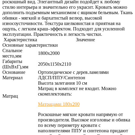
роскошный вид. Элегантный дизайн подойдет к любому
стилю интерьера и значительно его украсит. Кровать можно
дополнить подъемным механизмом с ящиком бельевым. Ткань
обивки - мягкий и бархатистый велюр, высокой
износоусточивости. Текстура шелковистая и приятная на
ощупь, с легким краш–эффектом. Подходит для усиленной
эксплуатации. Практичность и легкость чистки.
Характеристика
Значение
Основные характеристики
Спальное
1800х2000
место,мм
Габариты
2050х1150х2110
(ШхВхГ),мм
Основание
Ортопедическое с дерев.ламелями
Материал
ЛДСП/ППУ/Синтепон
Высота залегания 10 см
Матрац в комплект не входит. Можно
скомплектовать:
Матрац
Матрацами 180х200
Роскошные мягкие кровати напрямую от
производителя. Высокое изголовье и обивка
по всему периметру кровати с
наполнителями ППУ и синтепона придают