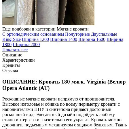
Еще подборки в категории Мягкие кровати
С ортопедическим основанием
Полуторные
Двуспальные
King-Size
Ширина 1200
Ширина 1400
Ширина 1600
Ширина
1800
Ширина 2000
Показать все
Описание
Характеристики
Кредиты
Отзывы
ОПИСАНИЕ: Кровать 180 мягк. Virginia (Велюр
Opera Atlantic (AT)
Роскошные мягкие кровати напрямую от производителя.
Высокое изголовье и обивка по всему периметру кровати с
наполнителями ППУ и синтепона придают достойный
роскошный вид. Элегантный дизайн подойдет к любому
стилю интерьера и значительно его украсит. Кровать можно
дополнить подъемным механизмом с ящиком бельевым. Ткань