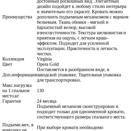
достойный роскошный вид. Элегантный
дизайн подойдет к любому стилю интерьера
и значительно его украсит. Кровать можно
Преимущества
дополнить подъемным механизмом с ящиком
бельевым. Ткань обивки - мягкий и
бархатистый велюр, высокой
износоусточивости. Текстура шелковистая и
приятная на ощупь, с легким краш–
эффектом. Подходит для усиленной
эксплуатации. Практичность и легкость
чистки.
Коллекция
Virginia
Цвет
Opera Gold
Поставляется в разобранном виде, в
Доп.информация
заводской упаковке. Тщательная упаковка
для транспортировки.
Макс.нагрузка
на 1 спальное
130
место,кг
Гарантия
24 месяца
Подъемный механизм сконструирован и
подходит только для одноименной кровати,
соответствующего размера спального места.
Подъемн.мех. в
При выборе кровати необходимо
комплект не