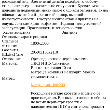
роскошный вид. Элегантный дизайн подойдет к любому
стилю интерьера и значительно его украсит. Кровать можно
дополнить подъемным механизмом с ящиком бельевым. Ткань
обивки - мягкий и бархатистый велюр, высокой
износоусточивости. Текстура шелковистая и приятная на
ощупь, с легким краш–эффектом. Подходит для усиленной
эксплуатации. Практичность и легкость чистки.
Характеристика
Значение
Основные характеристики
Спальное
1800х2000
место,мм
Габариты
2050х1150х2110
(ШхВхГ),мм
Основание
Ортопедическое с дерев.ламелями
Материал
ЛДСП/ППУ/Синтепон
Высота залегания 10 см
Матрац в комплект не входит. Можно
скомплектовать:
Матрац
Матрацами 180х200
Роскошные мягкие кровати напрямую от
производителя. Высокое изголовье и обивка
по всему периметру кровати с
наполнителями ППУ и синтепона придают