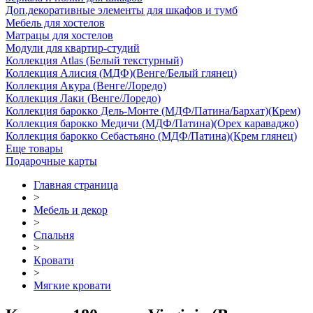
Доп.декоративные элементы для шкафов и тумб
Мебель для хостелов
Матрацы для хостелов
Модули для квартир-студий
Коллекция Atlas (Белый текстурный)
Коллекция Алисия (МДФ)(Венге/Белый глянец)
Коллекция Акура (Венге/Лоредо)
Коллекция Лаки (Венге/Лоредо)
Коллекция барокко Дель-Монте (МДФ/Патина/Бархат)(Крем)
Коллекция барокко Медичи (МДФ/Патина)(Орех караваджо)
Коллекция барокко Себастьяно (МДФ/Патина)(Крем глянец)
Еще товары
Подарочные карты
Главная страница
>
Мебель и декор
>
Спальня
>
Кровати
>
Мягкие кровати