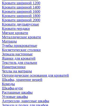
Кровати шириной 1200
Кровати шириной 1400
Кровати шириной 1600
Кровати шириной 1800
Кровати шириной 2000
Кровати двухъярусные
Кровати-чердаки
Мягкие кровати
Металлические кровати
Матрацы
Тумбы прикроватные
Косметические столики
Зеркала настенные
Ящики для кроватей
Текстиль для спальни
Наматрасники
Чехлы на матрацы
Ортопедические основания для кроватей
Шкафы, хранение вещей
Комоды
Шкафы-купе
Распашные шкафы
Угловые шкафы
Антресоли, навесные шкафы
Зеркала и полки для шкафов