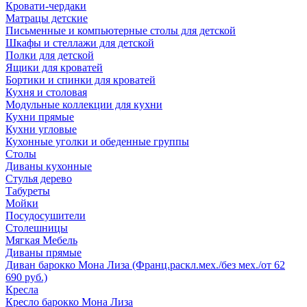
Кровати-чердаки
Матрацы детские
Письменные и компьютерные столы для детской
Шкафы и стеллажи для детской
Полки для детской
Ящики для кроватей
Бортики и спинки для кроватей
Кухня и столовая
Модульные коллекции для кухни
Кухни прямые
Кухни угловые
Кухонные уголки и обеденные группы
Столы
Диваны кухонные
Стулья дерево
Табуреты
Мойки
Посудосушители
Столешницы
Мягкая Мебель
Диваны прямые
Диван барокко Мона Лиза (Франц.раскл.мех./без мех./от 62
690 руб.)
Кресла
Кресло барокко Мона Лиза