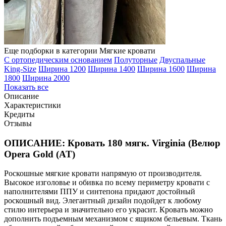
Еще подборки в категории Мягкие кровати
С ортопедическим основанием
Полуторные
Двуспальные
King-Size
Ширина 1200
Ширина 1400
Ширина 1600
Ширина
1800
Ширина 2000
Показать все
Описание
Характеристики
Кредиты
Отзывы
ОПИСАНИЕ: Кровать 180 мягк. Virginia (Велюр
Opera Gold (AT)
Роскошные мягкие кровати напрямую от производителя.
Высокое изголовье и обивка по всему периметру кровати с
наполнителями ППУ и синтепона придают достойный
роскошный вид. Элегантный дизайн подойдет к любому
стилю интерьера и значительно его украсит. Кровать можно
дополнить подъемным механизмом с ящиком бельевым. Ткань