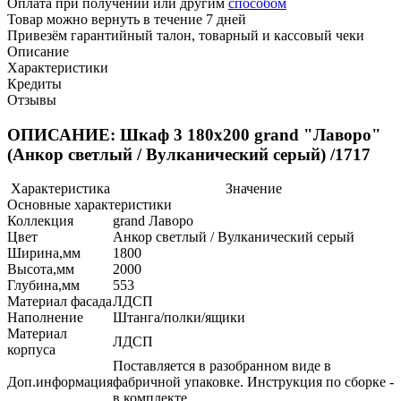
Оплата при получении или другим
способом
Товар можно вернуть в течение 7 дней
Привезём гарантийный талон, товарный и кассовый чеки
Описание
Характеристики
Кредиты
Отзывы
ОПИСАНИЕ: Шкаф 3 180х200 grand "Лаворо"
(Анкор светлый / Вулканический серый) /1717
Характеристика
Значение
Основные характеристики
Коллекция
grand Лаворо
Цвет
Анкор светлый / Вулканический серый
Ширина,мм
1800
Высота,мм
2000
Глубина,мм
553
Материал фасада
ЛДСП
Наполнение
Штанга/полки/ящики
Материал
ЛДСП
корпуса
Поставляется в разобранном виде в
Доп.информация
фабричной упаковке. Инструкция по сборке -
в комплекте.