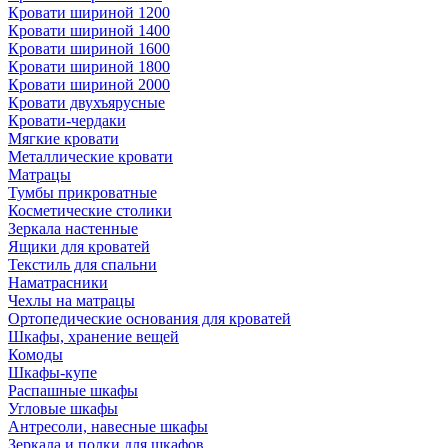
Кровати шириной 1200
Кровати шириной 1400
Кровати шириной 1600
Кровати шириной 1800
Кровати шириной 2000
Кровати двухъярусные
Кровати-чердаки
Мягкие кровати
Металлические кровати
Матрацы
Тумбы прикроватные
Косметические столики
Зеркала настенные
Ящики для кроватей
Текстиль для спальни
Наматрасники
Чехлы на матрацы
Ортопедические основания для кроватей
Шкафы, хранение вещей
Комоды
Шкафы-купе
Распашные шкафы
Угловые шкафы
Антресоли, навесные шкафы
Зеркала и полки для шкафов