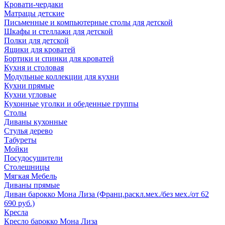
Кровати-чердаки
Матрацы детские
Письменные и компьютерные столы для детской
Шкафы и стеллажи для детской
Полки для детской
Ящики для кроватей
Бортики и спинки для кроватей
Кухня и столовая
Модульные коллекции для кухни
Кухни прямые
Кухни угловые
Кухонные уголки и обеденные группы
Столы
Диваны кухонные
Стулья дерево
Табуреты
Мойки
Посудосушители
Столешницы
Мягкая Мебель
Диваны прямые
Диван барокко Мона Лиза (Франц.раскл.мех./без мех./от 62
690 руб.)
Кресла
Кресло барокко Мона Лиза