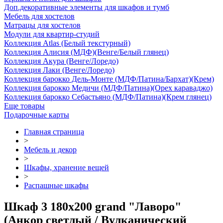
Доп.декоративные элементы для шкафов и тумб
Мебель для хостелов
Матрацы для хостелов
Модули для квартир-студий
Коллекция Atlas (Белый текстурный)
Коллекция Алисия (МДФ)(Венге/Белый глянец)
Коллекция Акура (Венге/Лоредо)
Коллекция Лаки (Венге/Лоредо)
Коллекция барокко Дель-Монте (МДФ/Патина/Бархат)(Крем)
Коллекция барокко Медичи (МДФ/Патина)(Орех караваджо)
Коллекция барокко Себастьяно (МДФ/Патина)(Крем глянец)
Еще товары
Подарочные карты
Главная страница
>
Мебель и декор
>
Шкафы, хранение вещей
>
Распашные шкафы
Шкаф 3 180х200 grand "Лаворо"
(Анкор светлый / Вулканический