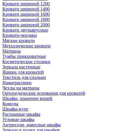
Кровати шириной 1200
Кровати шириной 1400
Кровати шириной 1600
Кровати шириной 1800
Кровати шириной 2000
Кровати двухъярусные
Кровати-чердаки
Мягкие кровати
Металлические кровати
Матрацы
Тумбы прикроватные
Косметические столики
Зеркала настенные
Ящики для кроватей
Текстиль для спальни
Наматрасники
Чехлы на матрацы
Ортопедические основания для кроватей
Шкафы, хранение вещей
Комоды
Шкафы-купе
Распашные шкафы
Угловые шкафы
Антресоли, навесные шкафы
Зеркала и полки для шкафов