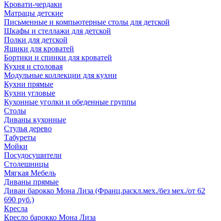
Кровати-чердаки
Матрацы детские
Письменные и компьютерные столы для детской
Шкафы и стеллажи для детской
Полки для детской
Ящики для кроватей
Бортики и спинки для кроватей
Кухня и столовая
Модульные коллекции для кухни
Кухни прямые
Кухни угловые
Кухонные уголки и обеденные группы
Столы
Диваны кухонные
Стулья дерево
Табуреты
Мойки
Посудосушители
Столешницы
Мягкая Мебель
Диваны прямые
Диван барокко Мона Лиза (Франц.раскл.мех./без мех./от 62
690 руб.)
Кресла
Кресло барокко Мона Лиза