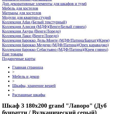
Доп.декоративные элементы для шкафов и тумб
Мебель для хостелов
Матрацы для хостелов
Модули для квартир-студий
Коллекция Atlas (Белый текстурный)
Коллекция Алисия (МДФ)(Венге/Белый глянец)
Коллекция Акура (Венге/Лоредо)
Коллекция Лаки (Венге/Лоредо)
Коллекция барокко Дель-Монте (МДФ/Патина/Бархат)(Крем)
Коллекция барокко Медичи (МДФ/Патина)(Орех караваджо)
Коллекция барокко Себастьяно (МДФ/Патина)(Крем глянец)
Еще товары
Подарочные карты
Главная страница
>
Мебель и декор
>
Шкафы, хранение вещей
>
Распашные шкафы
Шкаф 3 180х200 grand "Лаворо" (Дуб
бунратти / Вулканический серый)