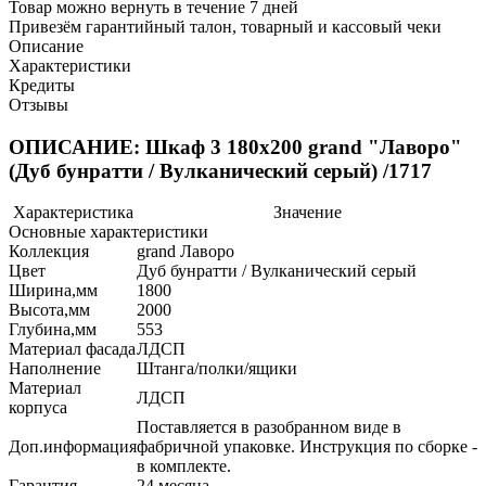
Товар можно вернуть в течение 7 дней
Привезём гарантийный талон, товарный и кассовый чеки
Описание
Характеристики
Кредиты
Отзывы
ОПИСАНИЕ: Шкаф 3 180х200 grand "Лаворо"
(Дуб бунратти / Вулканический серый) /1717
Характеристика
Значение
Основные характеристики
Коллекция
grand Лаворо
Цвет
Дуб бунратти / Вулканический серый
Ширина,мм
1800
Высота,мм
2000
Глубина,мм
553
Материал фасада
ЛДСП
Наполнение
Штанга/полки/ящики
Материал
ЛДСП
корпуса
Поставляется в разобранном виде в
Доп.информация
фабричной упаковке. Инструкция по сборке -
в комплекте.
Гарантия
24 месяца