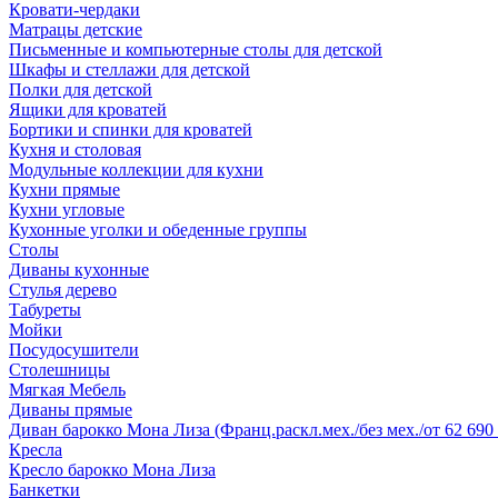
Кровати-чердаки
Матрацы детские
Письменные и компьютерные столы для детской
Шкафы и стеллажи для детской
Полки для детской
Ящики для кроватей
Бортики и спинки для кроватей
Кухня и столовая
Модульные коллекции для кухни
Кухни прямые
Кухни угловые
Кухонные уголки и обеденные группы
Столы
Диваны кухонные
Стулья дерево
Табуреты
Мойки
Посудосушители
Столешницы
Мягкая Мебель
Диваны прямые
Диван барокко Мона Лиза (Франц.раскл.мех./без мех./от 62 690 
Кресла
Кресло барокко Мона Лиза
Банкетки