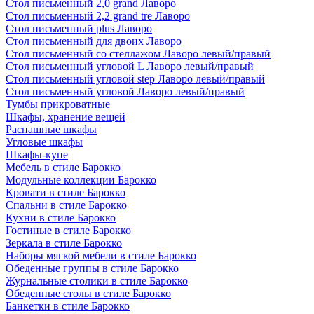
Стол письменный 2,0 grand Лаворо
Стол письменный 2,2 grand tre Лаворо
Стол письменный plus Лаворо
Стол письменный для двоих Лаворо
Стол письменный со стеллажом Лаворо левый/правый
Стол письменный угловой L Лаворо левый/правый
Стол письменный угловой step Лаворо левый/правый
Стол письменный угловой Лаворо левый/правый
Тумбы прикроватные
Шкафы, хранение вещей
Распашные шкафы
Угловые шкафы
Шкафы-купе
Мебель в стиле Барокко
Модульные коллекции Барокко
Кровати в стиле Барокко
Спальни в стиле Барокко
Кухни в стиле Барокко
Гостиные в стиле Барокко
Зеркала в стиле Барокко
Наборы мягкой мебели в стиле Барокко
Обеденные группы в стиле Барокко
Журнальные столики в стиле Барокко
Обеденные столы в стиле Барокко
Банкетки в стиле Барокко