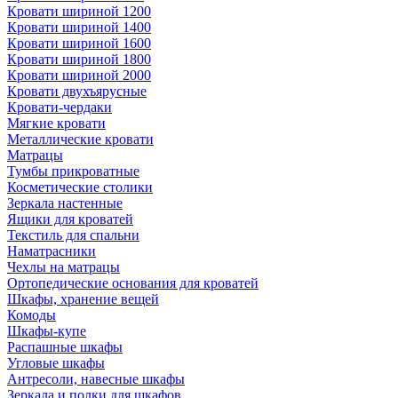
Кровати шириной 1200
Кровати шириной 1400
Кровати шириной 1600
Кровати шириной 1800
Кровати шириной 2000
Кровати двухъярусные
Кровати-чердаки
Мягкие кровати
Металлические кровати
Матрацы
Тумбы прикроватные
Косметические столики
Зеркала настенные
Ящики для кроватей
Текстиль для спальни
Наматрасники
Чехлы на матрацы
Ортопедические основания для кроватей
Шкафы, хранение вещей
Комоды
Шкафы-купе
Распашные шкафы
Угловые шкафы
Антресоли, навесные шкафы
Зеркала и полки для шкафов