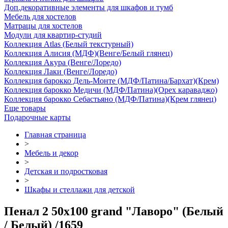
Доп.декоративные элементы для шкафов и тумб
Мебель для хостелов
Матрацы для хостелов
Модули для квартир-студий
Коллекция Atlas (Белый текстурный)
Коллекция Алисия (МДФ)(Венге/Белый глянец)
Коллекция Акура (Венге/Лоредо)
Коллекция Лаки (Венге/Лоредо)
Коллекция барокко Дель-Монте (МДФ/Патина/Бархат)(Крем)
Коллекция барокко Медичи (МДФ/Патина)(Орех караваджо)
Коллекция барокко Себастьяно (МДФ/Патина)(Крем глянец)
Еще товары
Подарочные карты
Главная страница
>
Мебель и декор
>
Детская и подростковая
>
Шкафы и стеллажи для детской
Пенал 2 50х100 grand "Лаворо" (Белый
/ Белый) /1659