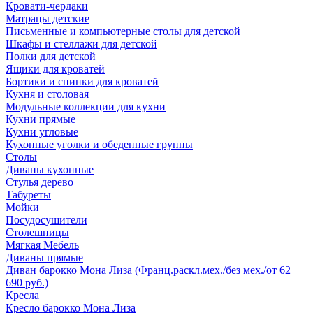
Кровати-чердаки
Матрацы детские
Письменные и компьютерные столы для детской
Шкафы и стеллажи для детской
Полки для детской
Ящики для кроватей
Бортики и спинки для кроватей
Кухня и столовая
Модульные коллекции для кухни
Кухни прямые
Кухни угловые
Кухонные уголки и обеденные группы
Столы
Диваны кухонные
Стулья дерево
Табуреты
Мойки
Посудосушители
Столешницы
Мягкая Мебель
Диваны прямые
Диван барокко Мона Лиза (Франц.раскл.мех./без мех./от 62
690 руб.)
Кресла
Кресло барокко Мона Лиза