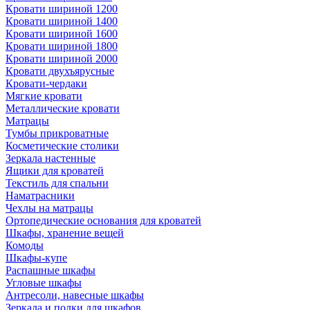
Кровати шириной 1200
Кровати шириной 1400
Кровати шириной 1600
Кровати шириной 1800
Кровати шириной 2000
Кровати двухъярусные
Кровати-чердаки
Мягкие кровати
Металлические кровати
Матрацы
Тумбы прикроватные
Косметические столики
Зеркала настенные
Ящики для кроватей
Текстиль для спальни
Наматрасники
Чехлы на матрацы
Ортопедические основания для кроватей
Шкафы, хранение вещей
Комоды
Шкафы-купе
Распашные шкафы
Угловые шкафы
Антресоли, навесные шкафы
Зеркала и полки для шкафов