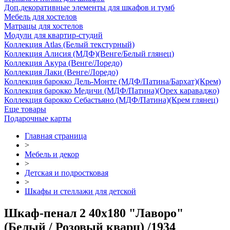
Доп.декоративные элементы для шкафов и тумб
Мебель для хостелов
Матрацы для хостелов
Модули для квартир-студий
Коллекция Atlas (Белый текстурный)
Коллекция Алисия (МДФ)(Венге/Белый глянец)
Коллекция Акура (Венге/Лоредо)
Коллекция Лаки (Венге/Лоредо)
Коллекция барокко Дель-Монте (МДФ/Патина/Бархат)(Крем)
Коллекция барокко Медичи (МДФ/Патина)(Орех караваджо)
Коллекция барокко Себастьяно (МДФ/Патина)(Крем глянец)
Еще товары
Подарочные карты
Главная страница
>
Мебель и декор
>
Детская и подростковая
>
Шкафы и стеллажи для детской
Шкаф-пенал 2 40х180 "Лаворо"
(Белый / Розовый кварц) /1934