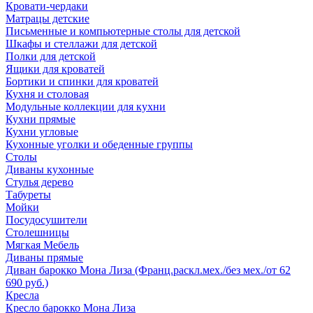
Кровати-чердаки
Матрацы детские
Письменные и компьютерные столы для детской
Шкафы и стеллажи для детской
Полки для детской
Ящики для кроватей
Бортики и спинки для кроватей
Кухня и столовая
Модульные коллекции для кухни
Кухни прямые
Кухни угловые
Кухонные уголки и обеденные группы
Столы
Диваны кухонные
Стулья дерево
Табуреты
Мойки
Посудосушители
Столешницы
Мягкая Мебель
Диваны прямые
Диван барокко Мона Лиза (Франц.раскл.мех./без мех./от 62
690 руб.)
Кресла
Кресло барокко Мона Лиза