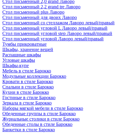
Стол письменный 2,0 grand Лаворо
Стол письменный 2,2 grand tre Лаворо
Стол письменный plus Лаворо
Стол письменный для двоих Лаворо
Стол письменный со стеллажом Лаворо левый/правый
Стол письменный угловой L Лаворо левый/правый
Стол письменный угловой step Лаворо левый/правый
Стол письменный угловой Лаворо левый/правый
Тумбы прикроватные
Шкафы, хранение вещей
Распашные шкафы
Угловые шкафы
Шкафы-купе
Мебель в стиле Барокко
Модульные коллекции Барокко
Кровати в стиле Барокко
Спальни в стиле Барокко
Кухни в стиле Барокко
Гостиные в стиле Барокко
Зеркала в стиле Барокко
Наборы мягкой мебели в стиле Барокко
Обеденные группы в стиле Барокко
Журнальные столики в стиле Барокко
Обеденные столы в стиле Барокко
Банкетки в стиле Барокко