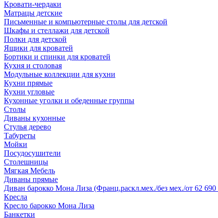
Кровати-чердаки
Матрацы детские
Письменные и компьютерные столы для детской
Шкафы и стеллажи для детской
Полки для детской
Ящики для кроватей
Бортики и спинки для кроватей
Кухня и столовая
Модульные коллекции для кухни
Кухни прямые
Кухни угловые
Кухонные уголки и обеденные группы
Столы
Диваны кухонные
Стулья дерево
Табуреты
Мойки
Посудосушители
Столешницы
Мягкая Мебель
Диваны прямые
Диван барокко Мона Лиза (Франц.раскл.мех./без мех./от 62 690 
Кресла
Кресло барокко Мона Лиза
Банкетки