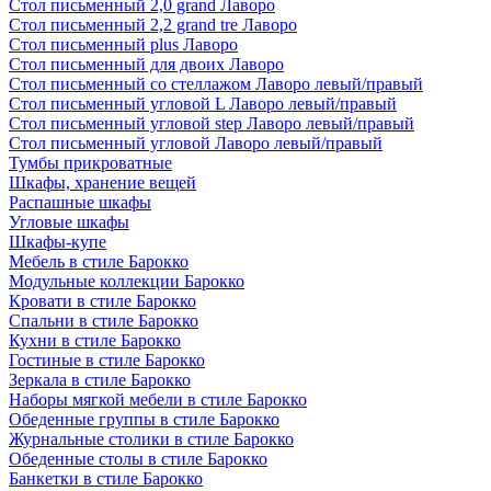
Стол письменный 2,0 grand Лаворо
Стол письменный 2,2 grand tre Лаворо
Стол письменный plus Лаворо
Стол письменный для двоих Лаворо
Стол письменный со стеллажом Лаворо левый/правый
Стол письменный угловой L Лаворо левый/правый
Стол письменный угловой step Лаворо левый/правый
Стол письменный угловой Лаворо левый/правый
Тумбы прикроватные
Шкафы, хранение вещей
Распашные шкафы
Угловые шкафы
Шкафы-купе
Мебель в стиле Барокко
Модульные коллекции Барокко
Кровати в стиле Барокко
Спальни в стиле Барокко
Кухни в стиле Барокко
Гостиные в стиле Барокко
Зеркала в стиле Барокко
Наборы мягкой мебели в стиле Барокко
Обеденные группы в стиле Барокко
Журнальные столики в стиле Барокко
Обеденные столы в стиле Барокко
Банкетки в стиле Барокко