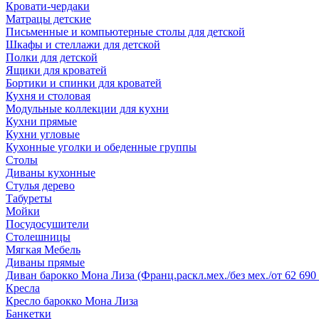
Кровати-чердаки
Матрацы детские
Письменные и компьютерные столы для детской
Шкафы и стеллажи для детской
Полки для детской
Ящики для кроватей
Бортики и спинки для кроватей
Кухня и столовая
Модульные коллекции для кухни
Кухни прямые
Кухни угловые
Кухонные уголки и обеденные группы
Столы
Диваны кухонные
Стулья дерево
Табуреты
Мойки
Посудосушители
Столешницы
Мягкая Мебель
Диваны прямые
Диван барокко Мона Лиза (Франц.раскл.мех./без мех./от 62 690 
Кресла
Кресло барокко Мона Лиза
Банкетки