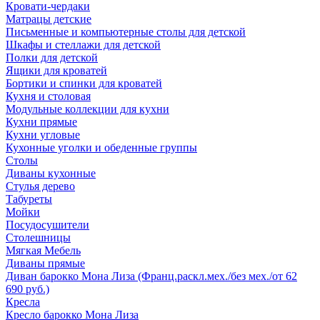
Кровати-чердаки
Матрацы детские
Письменные и компьютерные столы для детской
Шкафы и стеллажи для детской
Полки для детской
Ящики для кроватей
Бортики и спинки для кроватей
Кухня и столовая
Модульные коллекции для кухни
Кухни прямые
Кухни угловые
Кухонные уголки и обеденные группы
Столы
Диваны кухонные
Стулья дерево
Табуреты
Мойки
Посудосушители
Столешницы
Мягкая Мебель
Диваны прямые
Диван барокко Мона Лиза (Франц.раскл.мех./без мех./от 62
690 руб.)
Кресла
Кресло барокко Мона Лиза