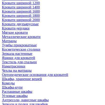
Кровати шириной 1200
Кровати шириной 1400
Кровати шириной 1600
Кровати шириной 1800
Кровати шириной 2000
Кровати двухъярусные
Кровати-чердаки
Мягкие кровати
Металлические кровати
Матрацы
Тумбы прикроватные
Косметические столики
Зеркала настенные
Ящики для кроватей
Текстиль для спальни
Наматрасники
Чехлы на матрацы
Ортопедические основания для кроватей
Шкафы, хранение вещей
Комоды
Шкафы-купе
Распашные шкафы
Угловые шкафы
Антресоли, навесные шкафы
Зеркала и полки для шкафов