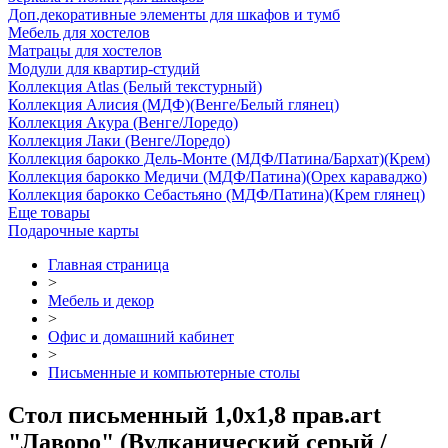
Доп.декоративные элементы для шкафов и тумб
Мебель для хостелов
Матрацы для хостелов
Модули для квартир-студий
Коллекция Atlas (Белый текстурный)
Коллекция Алисия (МДФ)(Венге/Белый глянец)
Коллекция Акура (Венге/Лоредо)
Коллекция Лаки (Венге/Лоредо)
Коллекция барокко Дель-Монте (МДФ/Патина/Бархат)(Крем)
Коллекция барокко Медичи (МДФ/Патина)(Орех караваджо)
Коллекция барокко Себастьяно (МДФ/Патина)(Крем глянец)
Еще товары
Подарочные карты
Главная страница
>
Мебель и декор
>
Офис и домашний кабинет
>
Письменные и компьютерные столы
Стол письменный 1,0х1,8 прав.art
"Лаворо" (Вулканический серый /